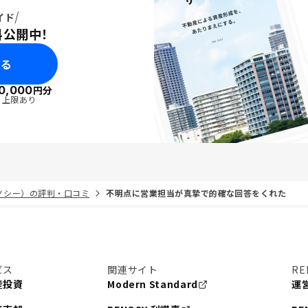
イド
料公開中！
みる
0,000
円分
・上限あり
リノシー）の評判・口コミ
不明点に営業担当が真摯で的確な回答をくれた
ビス
関連サイト
RE
産投資
Modern Standard
運