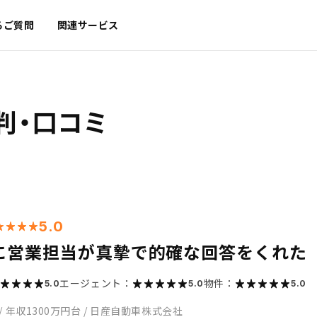
るご質問
関連サービス
判・口コミ
5.0
に営業担当が真摯で的確な回答をくれた
エージェント：
物件：
5.0
5.0
5.0
/
年収1300万円台
/
日産自動車株式会社