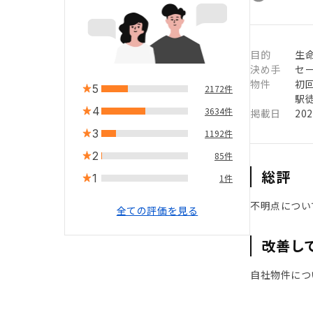
目的
生命
決め手
セ
物件
初
5
2172件
駅徒
4
3634件
掲載日
20
3
1192件
2
85件
総評
1
1件
不明点につい
全ての評価を見る
改善し
自社物件につ