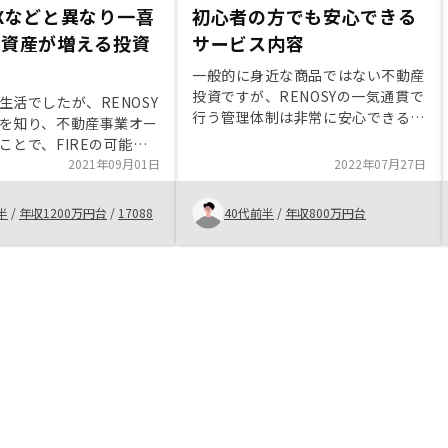
Xなどと異なり一喜
初心者の方でも安心できる
ず資産が増える投資
サービス内容
一般的に身近な商品ではない不動産
投資ですが、RENOSYの一気通貫で
生活でしたが、RENOSY
行う管理体制は非常に安心できる考
を知り、不動産事業オー
え方でした。 不動産投資初心者の
ことで、FIREの可能性
方でも身近に感じる事ができるシス
件を買い足して現在6室
2021年09月01日
2022年07月27日
テムが構築されているところが素晴
た。株式やFXなどと異
らしい。 後は営業担当の方と物件
憂せず資産が増えるのは
半
/
年収1200万円台
/
17088
40代前半
/
年収800万円台
の巡り合せも良かった事が決め手
投資手法だと感じまし
で、不動産投資をスタートすること
が出来ました。