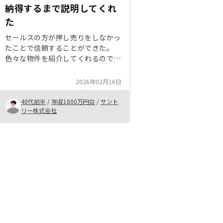
納得するまで説明してくれ
た
セールスの方が押し売りをしなかっ
たことで信頼することができた。
色々な物件を紹介してくれるので納
得のいくものを選ぶことができた。
購入後のフォローもスピーディーで
2026年02月16日
もれなく対応いただき満足している
ので継続購入している
40代前半
/
年収1800万円台
/
サント
リー株式会社