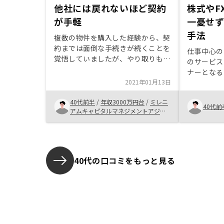
他社には戻れないほど契約
株式やF
が手軽
一憂せ
手法
複数の物件を購入した経験から、契
約までは面倒な手続きが続くことを
仕事中心の
覚悟していましたが、やり取りも少
のサービス
なくウェブ上で済むものも多かった
ナーとなる
ので非常に手軽に購入出来ました。
2021年01月13日
を感じ、物
この手軽さに慣れると他社では中々
となりまし
購入できなくなるかもしれません。
40代前半
/
年収3000万円台
/
ミレニ
なり一喜一
40代前
特にありませんが、強いて言えば近
アムキャピタルマネジメントアジア
とても良い
リミテッド
隣情報の拡充が望ましいです。例え
た。
ばストリートビューの画像とか、日
当たりの情報とか。
40代の口コミをもっと見る