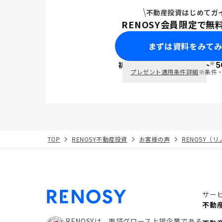
不動産投資はじめてガ
RENOSY会員限定で無
まずは資料をみて
※
初回面談で
ポイント
5
PayPay
プレゼント適用条件詳細
※条件
TOP
RENOSY不動産投資
お客様の声
RENOSY（
サー
不動
RENOSYは、東証グロース上場企業である