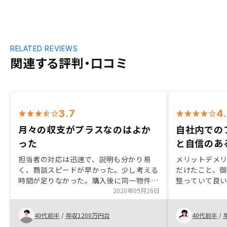
RELATED REVIEWS
関連する評判・口コミ
3.7
4
月々の収支がプラスなのはよか
自社内での
った
と自信のあ
担当者の対応は迅速で、説明も分かり易
メリットデメ
く、商談スピードが早かった。少し考える
だけたこと、
時間が足りなかった。購入後に同一物件が
整っていて良
数百万円安く販売されており、数年後に出
2020年09月26日
す。 また担当
口が取れるか心配。シュミレーションの再
対して良いも
販価格の精査が重要。 購入当初は、投資
いることも信
40代前半
/
年収1200万円台
40代前半
/
としての最低条件は月々収支がプラスであ