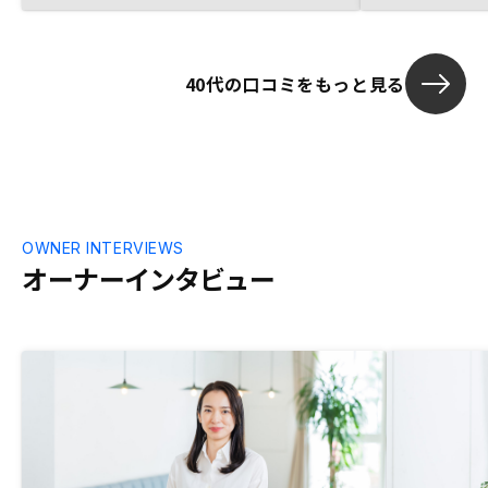
ることが最低条件と考えていたところもあ
り、ご紹介された物件はこの点はクリアー
できていた。再販価格の精査が不十分であ
40代の口コミをもっと見る
った点がある。 購入の際には次の事が重
要と思います。 ①月々の収支。税金を加
味した年間収支。 ②将来の再販価格予
測。10〜30年後 ③修繕費の上昇予測。※
国交省の指標との乖離具合。 不動産会社
に期待する事としては、 物件購入は投資
のスタートであり、市場動向にあわせた出
口までのサポートを期待します。 継続保
OWNER INTERVIEWS
有が良いのか。損切りしてでも販売した方
オーナーインタビュー
が良いのか。繰上げ返済をした方が良いの
かなど。 不動産は市場動向に左右され、
価格が変動すると思いますので、所有物件
の家賃相場、再販価格予測などの情報を定
期的に更新、提供頂けると助かります。買
取提案など出口のサポートを期待します。
期待する事としては、 物件購入は投資の
スタートであり、市場動向にあわせた出口
までのサポートを期待します。 継続保有