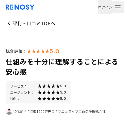
ログイン
評判・口コミTOPへ
5.0
総合評価：
仕組みを十分に理解することによる
安心感
サービス：
5.0
エージェント：
5.0
物件：
5.0
40代前半
/
年収1500万円台
/
マニュライフ生命保険株式会社