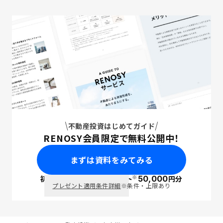
不動産投資はじめてガイド
RENOSY会員限定で無料公開中！
まずは資料をみてみる
※
初回面談で
ポイント
50,000
円分
PayPay
プレゼント適用条件詳細
※条件・上限あり