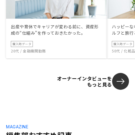
が良いのか。損切りしてでも販売した方が
良いのか。繰上げ返済をした方が良いのか
など。 不動産は市場動向に左右され、価
格が変動すると思いますので、所有物件の
出産や育休でキャリアが変わる前に、資産形
ハッピーな
家賃相場、再販価格予測などの情報を定期
成の“仕組み”を作っておきたかった。
ルフと旅行
的に更新、提供頂けると助かります。買取
提案など出口のサポートを期待します。
購入時データ
購入時データ
20代 / 金融機関勤務
50代 / 化
オーナーインタビューを
もっと見る
MAGAZINE