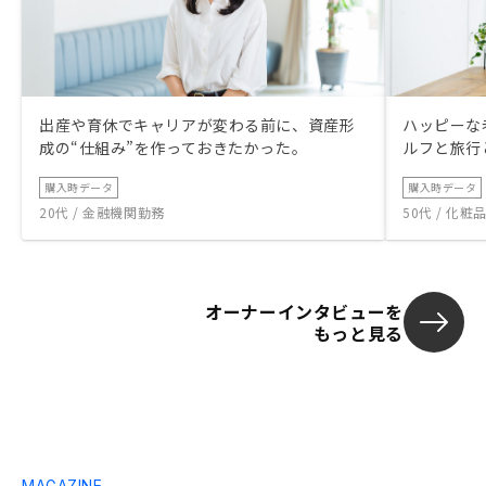
出産や育休でキャリアが変わる前に、資産形
ハッピーな
成の“仕組み”を作っておきたかった。
ルフと旅行
購入時データ
購入時データ
20代 / 金融機関勤務
50代 / 化
オーナーインタビューを
もっと見る
MAGAZINE