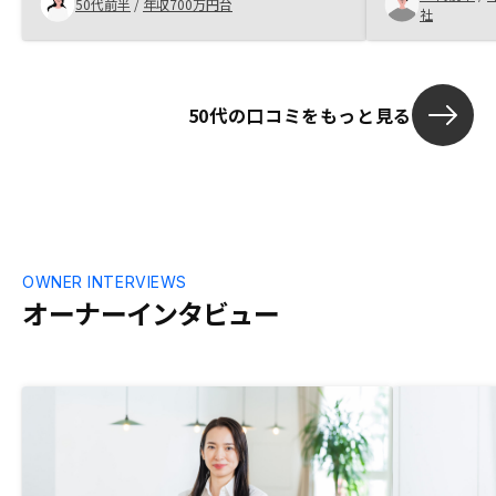
50代前半
/
年収700万円台
社
かりやすく 
も遜色なく 
たことから購
50代の口コミをもっと見る
OWNER INTERVIEWS
オーナーインタビュー