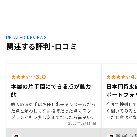
RELATED REVIEWS
関連する評判・口コミ
3.0
4
本業の片手間にできる点が魅力
日本円将来
的
ポートフォ
購入の決め手はお任せ出来るシステムだっ
今まで検討し
た点と煩わしくない投資だった点マスター
く聞いてみる
プランがもう少し安価でだったら尚良い。
けだと意味が
2021年03月14日
ではないとい
ることができた
50代前半
/
す。担当営業