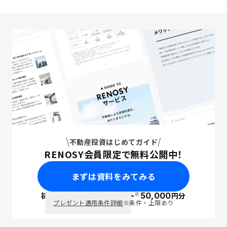
不動産投資はじめてガイド
RENOSY会員限定で無料公開中！
まずは資料をみてみる
※
初回面談で
ポイント
50,000
円分
PayPay
プレゼント適用条件詳細
※条件・上限あり