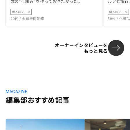
成の“仕組み”を作っておきたかった。
ルフと旅行
購入時データ
購入時データ
20代 / 金融機関勤務
50代 / 化
オーナーインタビューを
もっと見る
MAGAZINE
編集部おすすめ記事