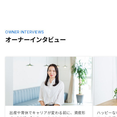
て管理できる
ーションも安
回っているワ
派の方の主張
早く決断でき
OWNER INTERVIEWS
オーナーインタビュー
出産や育休でキャリアが変わる前に、資産形
ハッピーな