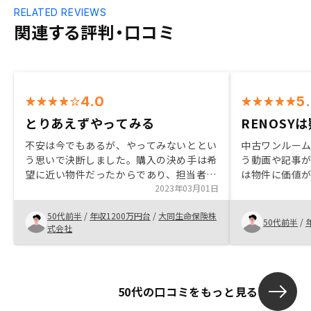
RELATED REVIEWS
関連する評判・口コミ
4.0
5
とりあえずやってみる
RENOSY
不安は今でもあるが、やってみないととい
中古ワンルー
う思いで決断しました。購入の決め手は希
う動画や記事
望に近い物件だったからであり、担当者の
は物件に価値
説明に納得したからです。担当者はとても
2023年03月01日
らば当てはま
熱心で好感が持てました。ありがとうござ
した。良いこ
50代前半
/
年収1200万円台
/
大同生命保険株
いました。
が、そこは自
50代前半
/
式会社
今51歳。フル
る最後の機会
とつでした。 
くテクノジー
50代の口コミをもっと見る
方も複数物件
安心材料でし