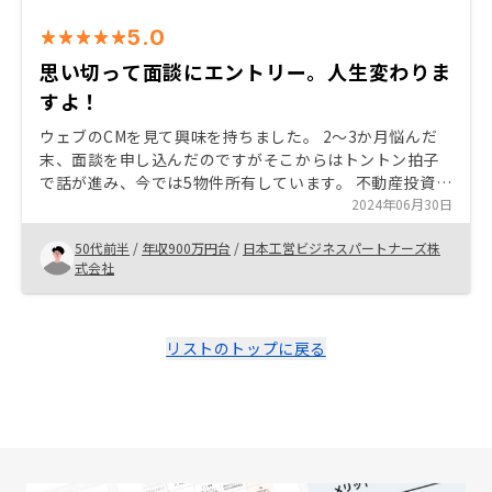
5.0
思い切って面談にエントリー。人生変わりま
すよ！
ウェブのCMを見て興味を持ちました。 2〜3か月悩んだ
末、面談を申し込んだのですがそこからはトントン拍子
で話が進み、今では5物件所有しています。 不動産投資を
始めた事で、老後資金の不安が無くなり精神的に楽にな
2024年06月30日
りました。 ご購入を検討している方、不安はあると思い
50代前半
/
年収900万円台
/
日本工営ビジネスパートナーズ株
ますが、先ずは面談を申し込んでみて下さい。 人生変わ
式会社
りますよ。
リストのトップに戻る