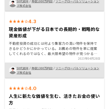
50代前半
/
年収1000万円台
/
ソニーグローバルソリューション
る。顧客ファーストの熱意を感じる 丁寧にご対応いただ
ズ株式会社
きましたが、私の知識不足もあり、手続きにおける全体
感が把握できず、言われた作業を淡々とこなす状況とな
ってしまった点が、強いて言えば気になりました。
4.3
現金価値が下がる日本での長期的・戦略的な
資産形成
不動産投資の成功とは何より集客力の高い物件を保持で
きるかどうかにかかっている。お薦めの物件を単に提案
してくれるのではなく、最大限希望の物件が見つかるま
で粘り強く、根気よく対応いただいた。不動産投資は、
2023年04月28日
未来の自分へのプレゼントと考えている。 物件紹介時
50代前半
/
年収1300万円台
/
ソニーグローバルソリューション
に、内装の写真、付近見取り図も一緒に提供してほし
ズ株式会社
い。
4.0
人生に新たな価値を生む、活きたお金の使い
方