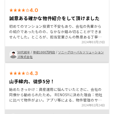
4.0
誠意ある確かな物件紹介をして頂けました
初めてのマンション投資で不安もあり、会社の先輩から
の紹介であったものの、なかなか踏み切ることができま
せんでした。ところが、担当営業さんの熱意ある丁寧な
説明と確かな物件紹介のおかげで、不安なく購入するこ
2024年03月19日
とができました。 購入後の手続きにおける書類記載につ
50代前半
/
年収1000万円台
/
ソニーグローバルソリューション
いて、最低限、日付(記入日/締結日)と住所(公的書類と同
ズ株式会社
じ/省略版)は、どちらを記載すべきか、説明を添えていた
だきたい。記載書類だけ送られてきても、判断ができな
いため、考慮いただけると幸いです
4.3
山手線内、徒歩5分！
始めたきっかけ：資産運用に悩んでいたときに、会社の
同僚から勧められたため。 RENOSYに決めた理由：他社
に比べて物件がよい。アプリ等による、物件管理のサポ
ート体制が整っているため。 お勧めポイント：会社自体
2024年02月24日
に勢いがある。物件がよい。対応はスマートで丁寧であ