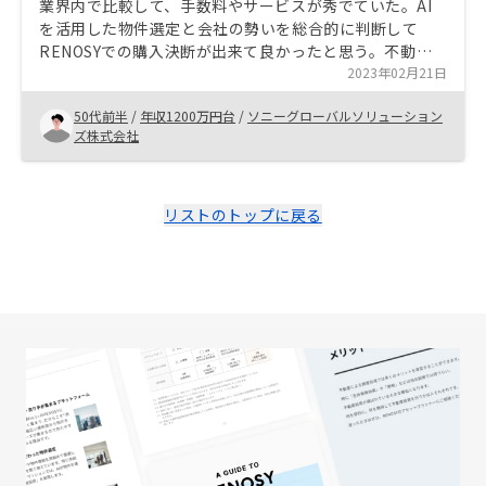
業界内で比較して、手数料やサービスが秀でていた。AI
を活用した物件選定と会社の勢いを総合的に判断して
RENOSYでの購入決断が出来て良かったと思う。不動産
投資における収支ベストケースとワーストケースを提示
2023年02月21日
いただいて話を進めたが、ワーストケースが他の投資商
50代前半
/
年収1200万円台
/
ソニーグローバルソリューション
品と比べてワーストとは思えず、比較的安全に資産形成
ズ株式会社
が狙えると考えている。 ローン返済、管理費、修繕積立
金、火災・地震保険、固定資産税などの税金、現状回復
費などのシミュレーションは、購入前のベストケースと
ワーストケースのみではなく、購入後の事実ベースで作
リストのトップに戻る
成しないと意味がない。データの活用を会社の売りとし
ている割には、顧客に一番最適となるデータの活用が出
来ていないと思う。