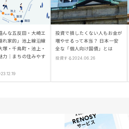
盛んな五反田・大崎エ
投資で損したくない人もお金が
隠れ家的」池上線沿線
増やせるって本当？ 日本一安
大塚・千鳥町・池上・
全な「個人向け国債」とは
魅力｜まちの住みやす
投資する
2024.06.26
23.12.19