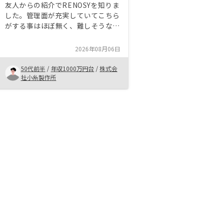
友人からの紹介でRENOSYを知りま
した。管理面が充実していてこちら
がする事はほぼ無く、難しそうな手
続き等も全てお任せで始められる点
等、サポートをしてもらえるので誰
2026年08月06日
でも楽に始められると思います。始
めたばかりでこれからだと思います
50代前半
/
年収1000万円台
/
株式会
が、5年後、10年後を楽しみにして
社小糸製作所
います。