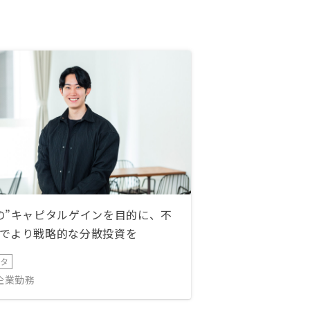
の”キャピタルゲインを目的に、不
でより戦略的な分散投資を
ータ
IT企業勤務