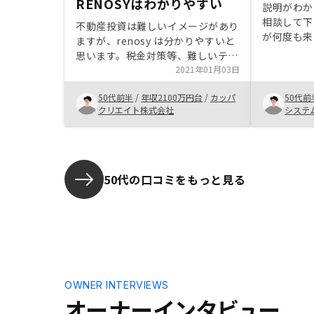
RENOSYはわかりやすい
説明がわか
相談して下
不動産投資は難しいイメージがあり
が何度も来
ますが、renosy は分かりやすいと
た。 物件
思います。税金対策等、難しいテー
き、何度か
マですが具体案が欲しい
2021年01月03日
物件だった
物件を探し
50代前半
/
年収2100万円台
/
カッパ
50代前
わりました
クリエイト株式会社
システ
50代の口コミをもっと見る
OWNER INTERVIEWS
オーナーインタビュー