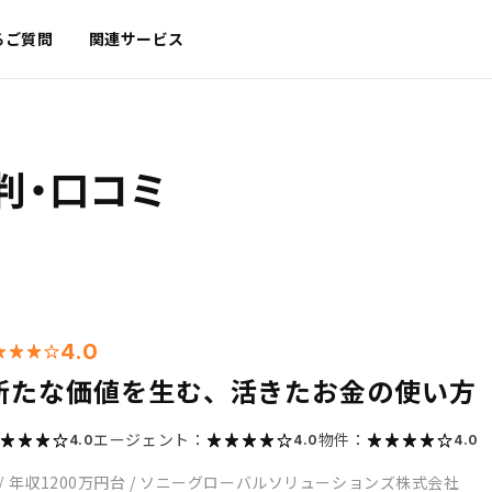
るご質問
関連サービス
判・口コミ
4.0
新たな価値を生む、活きたお金の使い方
エージェント：
物件：
4.0
4.0
4.0
/
年収1200万円台
/
ソニーグローバルソリューションズ株式会社