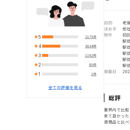
目的
老後
決め手
他
物件
初
5
2175件
駅徒
4
3634件
駅徒
駅徒
3
1192件
駅徒
2
85件
駅徒
掲載日
20
1
1件
全ての評価を見る
総評
業界内で比較
来て良かった
資商品と比べ