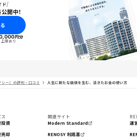
イド
料公開中！
みる
0,000
円分
・上限あり
リノシー）の評判・口コミ
人生に新たな価値を生む、活きたお金の使い方
ビス
関連サイト
RE
産投資
Modern Standard
運
産売却
RENOSY 利諾喜
RE