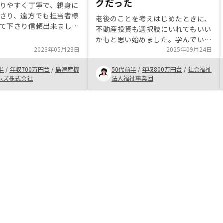
グだった
りやすく丁寧で、親身に
さり、遠方でも担当者様
老後のことを考えはじめたときに、
て下さり信頼出来まし
不動産投資も選択肢にいれてもいい
もいいのを探していただ
かもと思い始めました。学んでいく
途中にまだ契約出来ない
2023年05月23日
うちに、リスク分散や相続対策とい
2025年09月24日
事もあったがすぐに次の
うワードもでてきて、より興味がわ
ていただけ、気持ちが伝
半
/
年収700万円台
/
島津産機
50代前半
/
年収800万円台
/
社会福祉
きました。 ただ、ローンを組むこ
。
ムズ株式会社
法人福祉事業団
とにとても抵抗があり、決断するの
に勇気が要りました。もっと早く始
めたかったと言う思いもありました
が、若かったら踏み出せなかったよ
うにも思います。きっと、私にとっ
ては、今がベストタイミングだった
のでしょう。