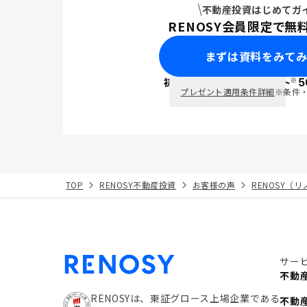
不動産投資はじめてガ
RENOSY会員限定で無
まずは資料をみて
※
初回面談で
ポイント
5
PayPay
プレゼント適用条件詳細
※条件
TOP
RENOSY不動産投資
お客様の声
RENOSY（
サー
不動
RENOSYは、東証グロース上場企業である
不動