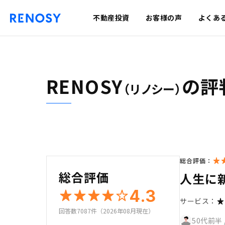
不動産投資
お客様の声
よくあ
RENOSY
の評
（リノシー）
総合評価：
総合評価
人生に
4.3
サービス：
回答数7087件（2026年08月現在）
50代前半