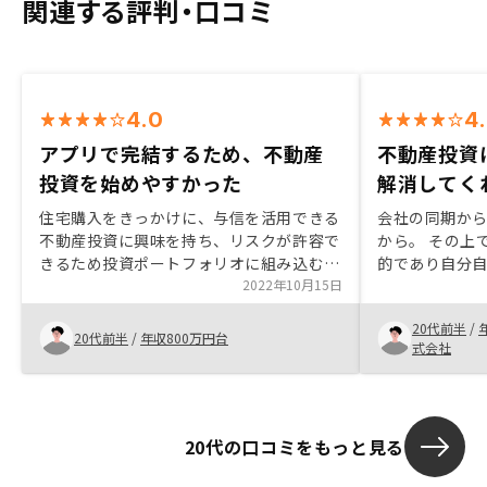
関連する評判・口コミ
4.0
4
アプリで完結するため、不動産
不動産投資
投資を始めやすかった
解消してく
住宅購入をきっかけに、与信を活用できる
会社の同期か
不動産投資に興味を持ち、リスクが許容で
から。 その上
きるため投資ポートフォリオに組み込むこ
的であり自分自
とにしました。すでに投資信託などはやっ
2022年10月15日
が抱える不安
ていましたが、それらと比較してリスクや
的な説明をして
20代前半
/
税金について不安点をセールスの方に解消
についてもか
20代前半
/
年収800万円台
式会社
していただき始めることにしました。契約
安心感が強い
書類の管理などが、アプリやWeb上で完結
できたので非常によかったです。
20代の口コミをもっと見る