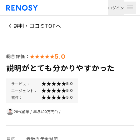
ログイン
評判・口コミTOPへ
5.0
総合評価：
説明がとても分かりやすかった
サービス：
5.0
エージェント：
5.0
物件：
5.0
20代前半
/
年収400万円台
/
目的
老後の年金対策