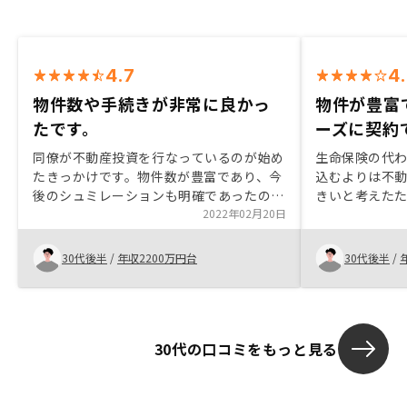
4.7
4
物件数や手続きが非常に良かっ
物件が豊富
たです。
ーズに契約
同僚が不動産投資を行なっているのが始め
生命保険の代
たきっかけです。物件数が豊富であり、今
込むよりは不
後のシュミレーションも明確であったのが
きいと考えた
RENOSYを選んだ理由です。また他社と比
2022年02月20日
とに対しての
べて、手続きがネットやSNS経由で行え、
め。また、自
非常にスムーズなので助かりました。アプ
る。物件も豊
30代後半
/
年収2200万円台
30代後半
/
リへの物件情報の反映を早めて頂ければ更
に良いと思います。
30代の口コミをもっと見る