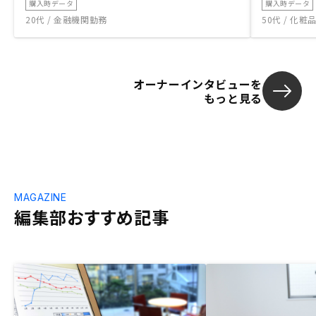
購入時データ
購入時データ
20代 / 金融機関勤務
50代 / 化
オーナーインタビューを
もっと見る
MAGAZINE
編集部おすすめ記事