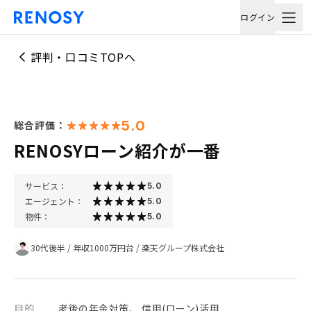
ログイン
評判・口コミTOPへ
5.0
総合評価：
RENOSYローン紹介が一番
サービス：
5.0
エージェント：
5.0
物件：
5.0
30代後半
/
年収1000万円台
/
楽天グループ株式会社
目的
老後の年金対策、 信用(ローン)活用