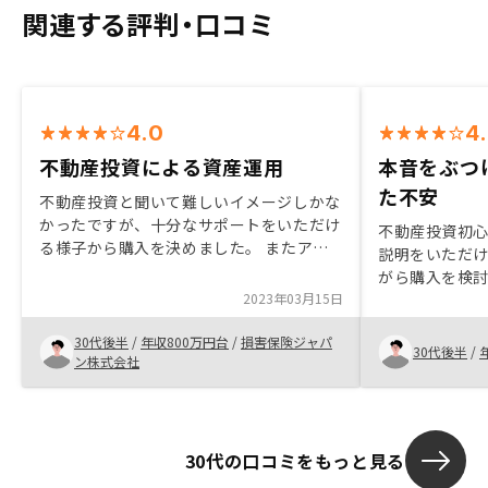
関連する評判・口コミ
4.0
4
不動産投資による資産運用
本音をぶつ
た不安
不動産投資と聞いて難しいイメージしかな
かったですが、十分なサポートをいただけ
不動産投資初
る様子から購入を決めました。 またアプ
説明をいただ
リでの管理というのが画期的に思えまし
がら購入を検
た。 今後は取引も電子化されていくよう
2023年03月15日
また一つ一つ
なのでその辺りでも有用なものに感じま
ただけることか
す。
30代後半
/
年収800万円台
/
損害保険ジャパ
談での説明の
30代後半
/
ン株式会社
身で調べ不安
けてみること
め、検討する
話を進めるこ
30代の口コミをもっと見る
意思決定する
ちらから依頼