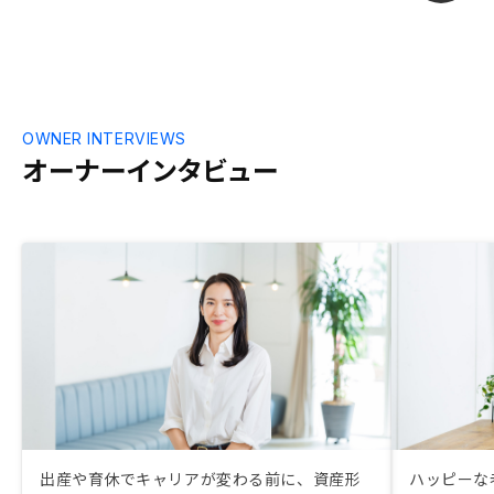
ンを良いパタ
のケースで出
くことができ
思います。 また、サブリースに関して免
責期間の説明
ため、同様に
OWNER INTERVIEWS
と良いと思い
オーナーインタビュー
出産や育休でキャリアが変わる前に、資産形
ハッピーな