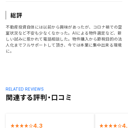
総評
不動産投資自体には以前から興味があったが、コロナ禍での空
室状況など不安も少なくなかった。AIによる物件選定など、新
しい試みに惹かれて電話相談した。物件購入から節税目的の法
人化までフルサポートして頂き、今では本業に集中出来る環境
に。
RELATED REVIEWS
関連する評判・口コミ
4.3
4