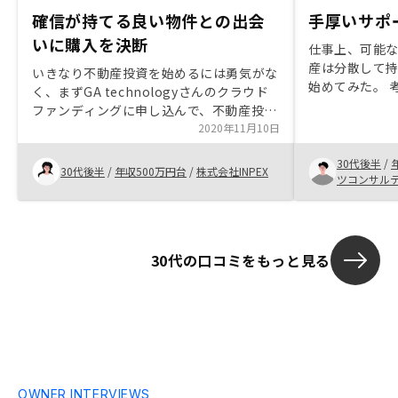
確信が持てる良い物件との出会
手厚いサポ
いに購入を決断
仕事上、可能
産は分散して
いきなり不動産投資を始めるには勇気がな
始めてみた。 
く、まずGA technologyさんのクラウド
寧に説明して
ファンディングに申し込んで、不動産投資
してくれた。 
を体験しようと考え、申し込みました。そ
2020年11月10日
間が空いてし
れと平行して、営業の方と何度かお話し、
始めてくれて
30代後半
/
具体的な物件のご提案を頂くなかで、明ら
30代後半
/
年収500万円台
/
株式会社INPEX
ツコンサル
かにこれは良い物件だ！と確信が持てるよ
うな出会いがありました。 偶然にも、ク
ラウドファンディングで出資する予定だっ
た物件と立地や条件が似ており、それなら
30代の口コミをもっと見る
ば、出資予定だった金額を物件購入の頭金
に回して、購入してしまえ！と思い、購入
を決断しました。購入した物件について、
アプリ上で、担当の方とリアルタイムに連
絡が取れる機能があると有り難いです。
現状LINEで遣り取りさせて頂いており、
すぐに返信頂けるので不自由はありません
が、アプリにLINEのようなチャット機能
OWNER INTERVIEWS