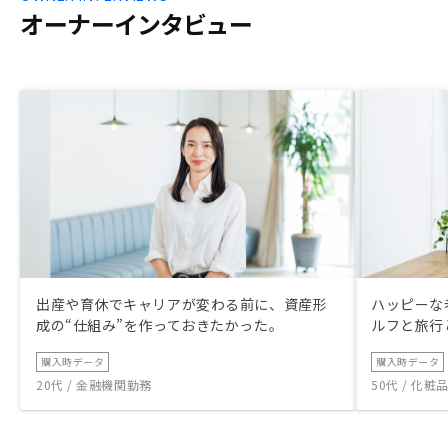
があれば使いやすいです。
オーナーインタビュー
出産や育休でキャリアが変わる前に、資産形
ハッピーな
成の“仕組み”を作っておきたかった。
ルフと旅行
購入時データ
購入時データ
20代 / 金融機関勤務
50代 / 化