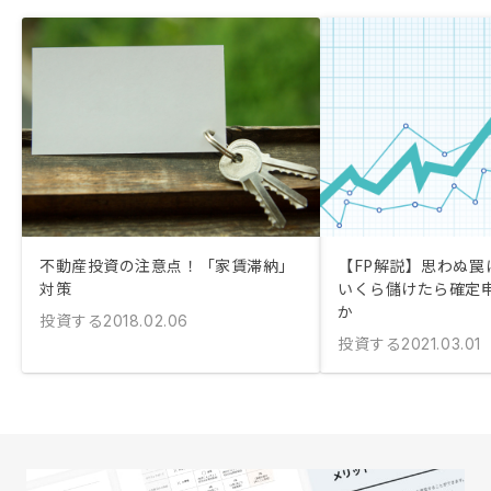
不動産投資の注意点！「家賃滞納」
【FP解説】思わぬ罠に
対策
いくら儲けたら確定
か
投資する
2018.02.06
投資する
2021.03.01