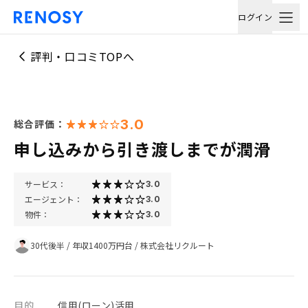
ログイン
評判・口コミTOPへ
3.0
総合評価：
申し込みから引き渡しまでが潤滑
サービス：
3.0
エージェント：
3.0
物件：
3.0
30代後半
/
年収1400万円台
/
株式会社リクルート
目的
信用(ローン)活用