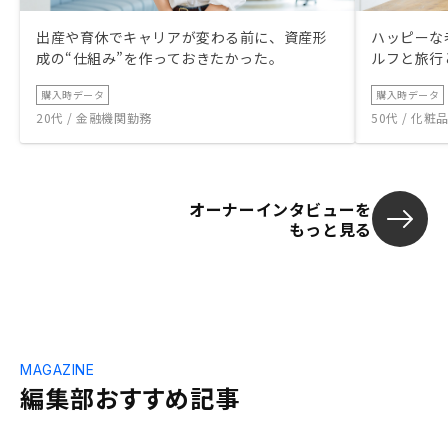
出産や育休でキャリアが変わる前に、資産形
ハッピーな
成の“仕組み”を作っておきたかった。
ルフと旅行
購入時データ
購入時データ
20代 / 金融機関勤務
50代 / 化
オーナーインタビューを
もっと見る
MAGAZINE
編集部おすすめ記事