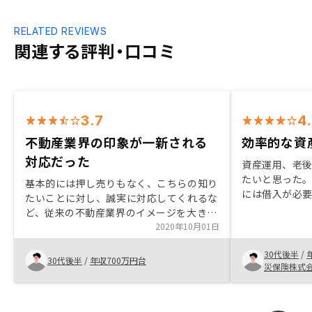
RELATED REVIEWS
関連する評判・口コミ
3.7
4
不動産業界の印象が一新される
効率的な資
対応だった
資産運用、老
たいと思った
基本的には押し売りもなく、こちらの知り
には借入が必
たいことに対し、誠実に対応してくれるな
投資がベター
ど、従来の不動産業界のイメージを大きく
て、税金も多
変える印象を受けた。アプリの起動方法の
2020年10月01日
投資が魅力的
ほか、引き渡し時等、節目節目での重要な
30代後半
/
連絡が抜けてる気がする。
30代後半
/
年収700万円台
災保険株式