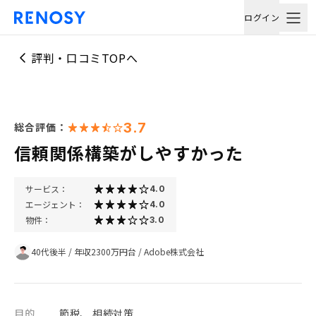
ログイン
評判・口コミTOPへ
3.7
総合評価：
信頼関係構築がしやすかった
サービス：
4.0
エージェント：
4.0
物件：
3.0
40代後半
/
年収2300万円台
/
Adobe株式会社
目的
節税、 相続対策