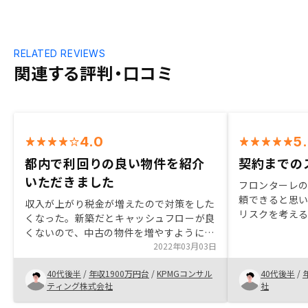
RELATED REVIEWS
関連する評判・口コミ
4.0
5
都内で利回りの良い物件を紹介
契約までの
いただきました
フロンターレ
頼できると思
収入が上がり税金が増えたので対策をした
リスクを考え
くなった。新築だとキャッシュフローが良
が、それをカ
くないので、中古の物件を増やすようにし
安心すること
た。Renosyは管理委託料が安くキャッシ
2022年03月03日
での手続きの
ュフローが出やすいところが良かったのだ
ローンや年収
40代後半
/
年収1900万円台
/
KPMGコンサル
40代後半
/
が、この度のサービス改定は非常に残念に
らい得られて
ティング株式会社
社
思っている。Renosy以外で購入した物件
選べるような
もアプリに追加できると良い。