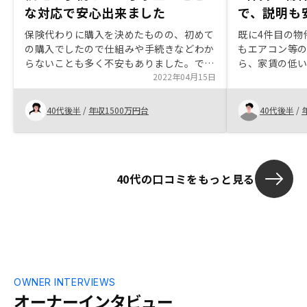
な対応で安心出来ました
で、説明も
保険代わりに購入を決めたものの、初めて
既に4件目の物
の購入でしたので仕組みや手続きなどわか
もエアコン等
らないことも多く不安もありました。でも
ら、家賃の低
担当の方にひとつひとつ丁寧にご説明頂
2022年04月15日
のもありと言
き、質問に対しても迅速にご回答頂けたこ
スの人もずっ
とで安心出来ました。
て、安心感が
40代後半
/
年収1500万円台
40代後半
/
40代の口コミをもっと見る
OWNER INTERVIEWS
オーナーインタビュー