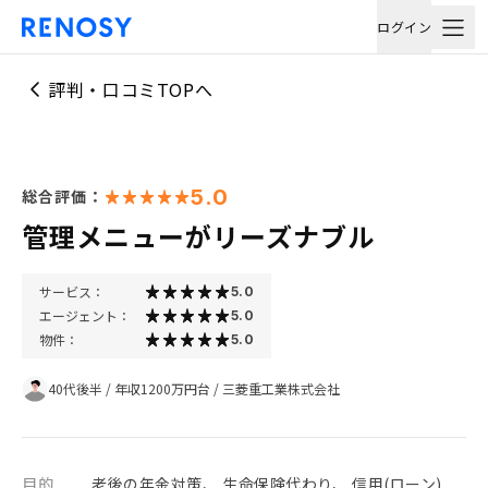
ログイン
評判・口コミTOPへ
5.0
総合評価：
管理メニューがリーズナブル
サービス：
5.0
エージェント：
5.0
物件：
5.0
40代後半
/
年収1200万円台
/
三菱重工業株式会社
目的
老後の年金対策、 生命保険代わり、 信用(ローン)