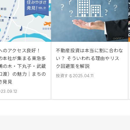
へのアクセス良好！
不動産投資は本当に割に合わな
の本社が集まる東急多
い？ そういわれる理由やリス
鵜の木・下丸子・武蔵
ク回避策を解説
口渡）の魅力｜まちの
投資する
2025.04.11
さ発見
23.09.12