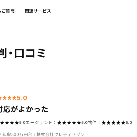
るご質問
関連サービス
判・口コミ
5.0
対応がよかった
エージェント：
物件：
5.0
5.0
5.0
/
年収500万円台
/
株式会社クレディセゾン