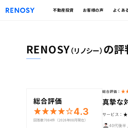
不動産投資
お客様の声
よくあ
RENOSY
の評
（リノシー）
総合評価：
総合評価
真摯な
4.3
サービス：
回答数7084件（2026年08月現在）
40代後半