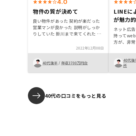
4.0
物件の質が決めて
LINE
が魅力的
良い物件があった 契約が楽だった
営業マンが良かった 説明がしっか
ネット広告
りしていた 掛川まで来てくれた お
持ってwe
得な物件をすぐに紹介してくれた
方が、非常
対応が迅速であった。 色々ご相談
2022年12月08日
資料で、想
に乗ってくれた。 税金の間違いま
ワンルーム
で指摘してくれた。
40代後
て、何日も
40代後半
/
年収3700万円台
所
ただき、リ
の、ローリ
成ができる
で、不動産
した。 勢いが大事だと思って、そ
40代の口コミをもっと見る
の時は納得
件で契約し
契約後に出
寧に回答し
す。 また、ラインで複数サポート
スタッフと