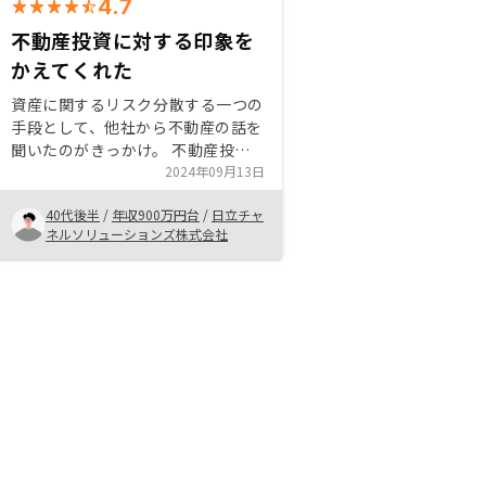
4.7
不動産投資に対する印象を
かえてくれた
資産に関するリスク分散する一つの
手段として、他社から不動産の話を
聞いたのがきっかけ。 不動産投資
自体あやしい印象が強く、他社は押
2024年09月13日
し売り感があり、比較のために御社
40代後半
/
年収900万円台
/
日立チャ
の話を聞くことにしたが、営業担当
ネルソリューションズ株式会社
の方がこちらの意向をきちんと汲み
取り、急かすことなく、こちらのペ
ースで説明など進めてくれた点が良
かった。人柄も素晴らしかった。