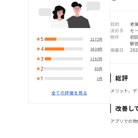
目的
老
決め手
セ
物件
初
5
2172件
駅徒
4
3634件
掲載日
20
3
1192件
2
85件
総評
1
1件
メリット、デ
全ての評価を見る
改善し
アプリでの物