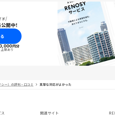
イド
料公開中！
みる
0,000
円分
・上限あり
リノシー）の評判・口コミ
真摯な対応がよかった
ビス
関連サイト
RE