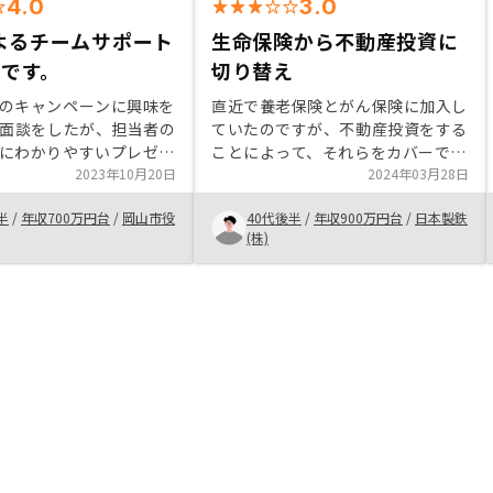
4.0
3.0
によるチームサポート
生命保険から不動産投資に
です。
切り替え
のキャンペーンに興味を
直近で養老保険とがん保険に加入し
b面談をしたが、担当者の
ていたのですが、不動産投資をする
にわかりやすいプレゼン
ことによって、それらをカバーでき
定されるリスク別に中古
2023年10月20日
ることを知りマンション購入に踏み
2024年03月28日
マンション投資につい
切りました。今後この選択がよかっ
半
/
年収700万円台
/
岡山市役
40代後半
/
年収900万円台
/
日本製鉄
時間をとって説明してい
たのかは、現状では判断できません
(株)
ターンは大きくないもの
が、今後 良い投資だったと思いた
スクで他人資本で資産形
いです。
点に十分納得できたの
投資を始めることにしま
のもと提案いただいた物
、後悔はありませんが、
てきた疑問に対しても丁
てもらえるので安心で
つながり、即応性の高い