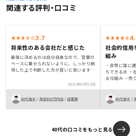
関連する評判・口コミ
3.7
4
将来性のある会社だと感じた
社会的信用
組み
最後に決めるのは自分自身なので、営業の
ペースに乗せられないように、しっかり納
・非常に理に
得した上で判断した方が良いと思います。
ちできる点 ・
GAテクノロジーは、安心・将来性あると
る仕組み ・売
思うので、間違いないと思います。「一部
2021年03月13日
などのない適
上場企業の部長クラスが売ってくれとお願
・LINEでのタ
いしに来る」「ウチは値引きしない会社な
トで対応でき
40代後半
/
年収800万円台
/
自衛隊
40代後半
/
んで」等は言わない方が良い。 高飛車に
聞こえる。
40代の口コミをもっと見る