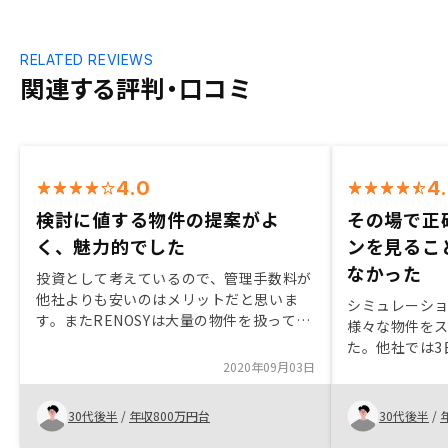
RELATED REVIEWS
関連する評判・口コミ
4.0
4
検討に値する物件の提案がよ
その場で正
く、魅力的でした
ンを見るこ
なかった
投資として考えているので、管理手数料が
他社よりも安いのはメリットだと思いま
シミュレーシ
す。またRENOSYは大量の物件を扱ってい
様々な物件を
る為、提案してもらった物件の条件は検討
た。他社では3
に値するものが多かった印象があります。
2020年09月03日
ションするとこ
するだけで数
ー。システム
30代後半
/
年収800万円台
30代後半
/
い。他社では3