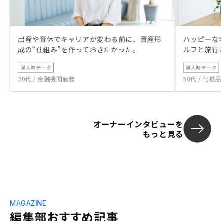
出産や育休でキャリアが変わる前に、資産形
ハッピーな
成の“仕組み”を作っておきたかった。
ルフと旅行
購入時データ
購入時データ
20代 / 金融機関勤務
50代 / 化
オーナーインタビューを
もっと見る
MAGAZINE
編集部おすすめ記事