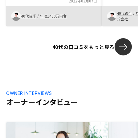
た。営業の方は大変熱心で大丈夫かと思い
2022年03月07日
りの額の投資
ましたが、本当に進めたいものなのだとお
が買えるほど
40代後半
/
話を聞いて思いました。購入後のサポート
をおぼえ、貯
40代後半
/
年収1400万円台
式会社
もしっかりしており、あるだけでないのは
えないと思い
3棟購入してわかっています。
い合わせしました
売上高や件数
る企業と判断
40代の口コミをもっと見る
た。 まだ始め
事ばかりです
えてくれるの
OWNER INTERVIEWS
オーナーインタビュー