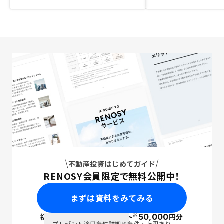
不動産投資はじめてガイド
RENOSY会員限定で無料公開中！
まずは資料をみてみる
※
初回面談で
ポイント
50,000
円分
PayPay
プレゼント適用条件詳細
※条件・上限あり