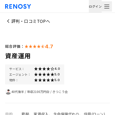
ログイン
評判・口コミTOPへ
4.7
総合評価：
資産運用
サービス：
4.0
エージェント：
5.0
物件：
5.0
40代後半
/
年収2100万円台
/
きつこう会
目的
節税、 家賃収入、 生命保険代わり、 信用(ローン)