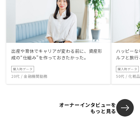
出産や育休でキャリアが変わる前に、資産形
ハッピーな
成の“仕組み”を作っておきたかった。
ルフと旅行
購入時データ
購入時データ
20代 / 金融機関勤務
50代 / 化
オーナーインタビューを
もっと見る