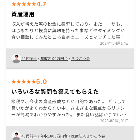
4.7
資産運用
収入が増えた際の税金に疲弊しており。またニーサも、
はじめたりと投資に興味を持った事などやタイミングが
合い相談してみたところ自身のニーズとマッチした事が
きっかけで始めました。 資産について様々な運用の一つ
2024年04月17日
としてもらえています。
40代後半
/
年収2100万円台
/
きつこう会
5.0
いろいろな質問も答えてもらえた
節税や、今後の資産形成などが目的であった。 どうして
良いかがよくわからない中、さまざまな観点からリノシ
ーが簡易でわかりやすかった。 また良い話ばかりではな
く、自身としても負担がでたりトータルの利益率なども
2023年06月01日
納得がいくところであった。 また確定申告なども アプリ
や動画など丁寧なサポートがあった
40代前半
/
年収1800万円台
/
医療法人きつこう会