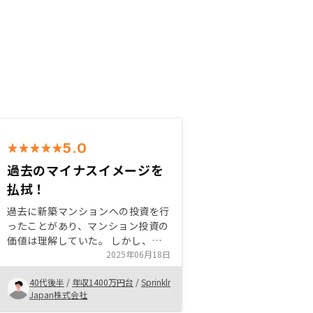
5.0
過去のマイナスイメージを
払拭！
過去に新築マンションへの投資を行
ったことがあり、マンション投資の
価値は理解していた。 しかし、以
前取引していた会社では継続的なサ
2025年06月18日
ポートやアプリで簡単に物件の状況
40代後半
/
年収1400万円台
/
Sprinklr
などを把握するようなツールは用意
Japan株式会社
されていなかった。また、リスクの