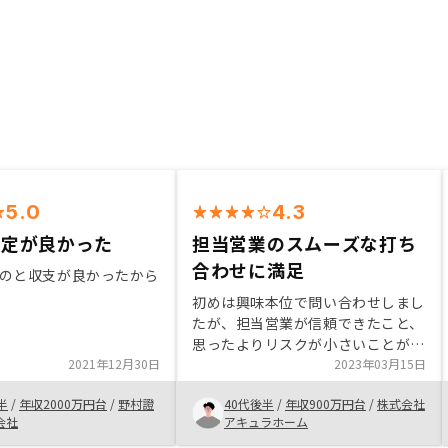
5.0
4.3
選定が良かった
担当営業のスムーズな打ち
合わせに満足
のと収支が良かったから
初めは興味本位で問い合わせしまし
たが、担当営業が信頼できたこと、
思ったよりリスクが小さいことがあ
2021年12月30日
り、決めました。 リスクとはキャ
2023年03月15日
ッシュフロー、毎月の支払いです。
半
/
年収2000万円台
/
野村證
40代後半
/
年収900万円台
/
株式会社
自己資金10万円で始めたため毎月
会社
アキュラホーム
10,000円前後のマイナスではあり