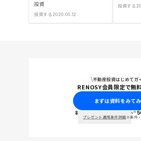
投資
投資する
20
投資する
2020.05.12
不動産投資はじめてガ
RENOSY会員限定で無
まずは資料をみて
※
初回面談で
ポイント
5
PayPay
プレゼント適用条件詳細
※条件