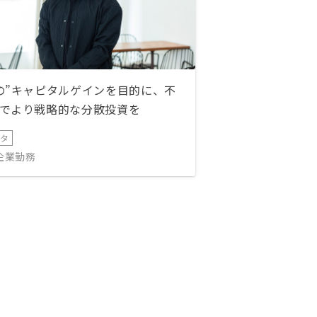
の”キャピタルゲインを目的に、不
でより戦略的な分散投資を
ータ
IT企業勤務