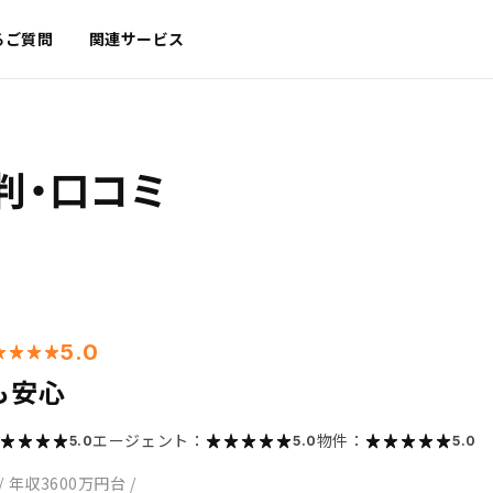
るご質問
関連サービス
判・口コミ
5.0
も安心
エージェント：
物件：
5.0
5.0
5.0
/
年収3600万円台
/