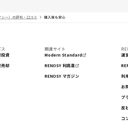
リノシー）の評判・口コミ
購入後も安心
ビス
関連サイト
RE
産投資
Modern Standard
運
産売却
RENOSY 利諾喜
RE
RENOSY マガジン
利
お
プ
反
コ