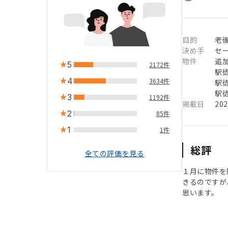
目的
老
決め手
セ
物件
追
5
2172件
駅徒
4
3634件
駅徒
駅徒
3
1192件
掲載日
20
2
85件
1
1件
総評
全ての評価を見る
１月に物件を
きるのですが
思います。