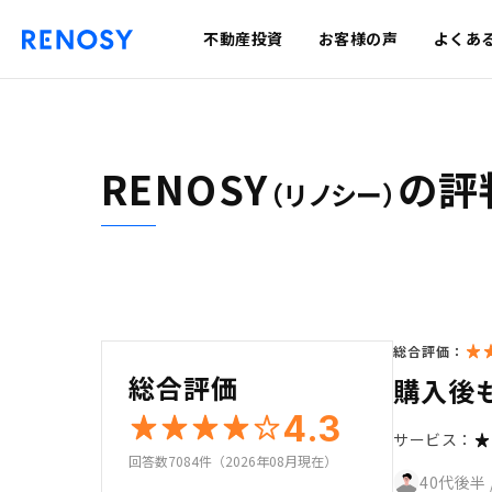
不動産投資
お客様の声
よくあ
RENOSY
の評
（リノシー）
総合評価：
総合評価
購入後
4.3
サービス：
回答数7084件（2026年08月現在）
40代後半