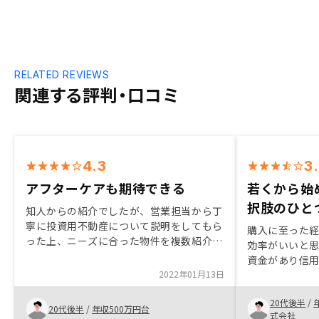
RELATED REVIEWS
関連する評判・口コミ
4.3
3
アフターケアも期待できる
若くから始
択肢のひと
知人からの紹介でしたが、営業担当から丁
寧に投資用不動産について説明をしてもら
購入に至った
った上、ニーズに合った物件を複数紹介し
効率がいいと
てもらえたのがよかった。購入後に利用す
資金があり信
るアプリがとても使いやすそうで、アフタ
2022年01月13日
タイミングだ
ーケアも期待できるのではないか。直接の
会を有効活用
私の営業担当ではないですが、喫茶店での
20代後半
/
一つです．他
20代後半
/
年収500万円台
面談時に同席いただいた別のスタッフが資
式会社