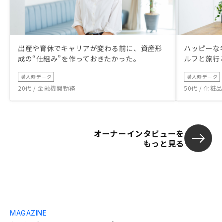
出産や育休でキャリアが変わる前に、資産形
ハッピーな
成の“仕組み”を作っておきたかった。
ルフと旅行
購入時データ
購入時データ
20代 / 金融機関勤務
50代 / 化
オーナーインタビューを
もっと見る
MAGAZINE