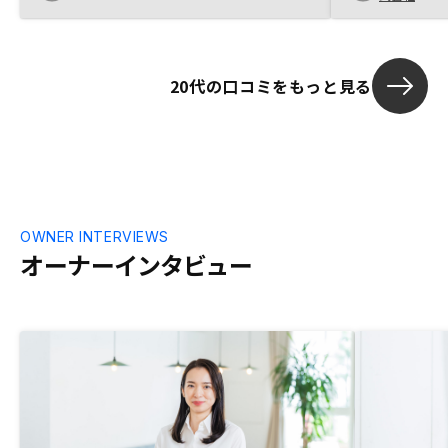
資のメリット
産確認で周りの人に聞こえるぐらいの大き
得られること
な声で内容を確認しており、あまりに無神
経に感じましたのでマニュアルに落とし込
む等きちんと教育して頂きたい。それ以外
20代の口コミをもっと見る
はよかったです。
OWNER INTERVIEWS
オーナーインタビュー