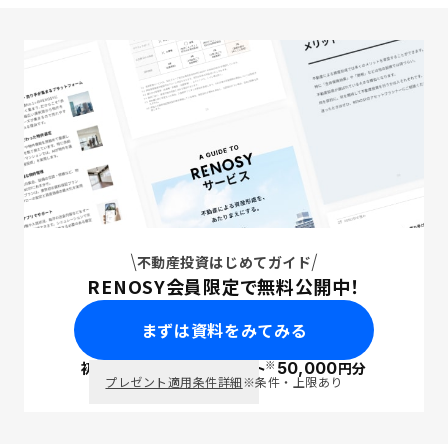
不動産投資はじめてガイド
RENOSY会員限定で無料公開中！
まずは資料をみてみる
※
初回面談で
ポイント
50,000
円分
PayPay
プレゼント適用条件詳細
※条件・上限あり