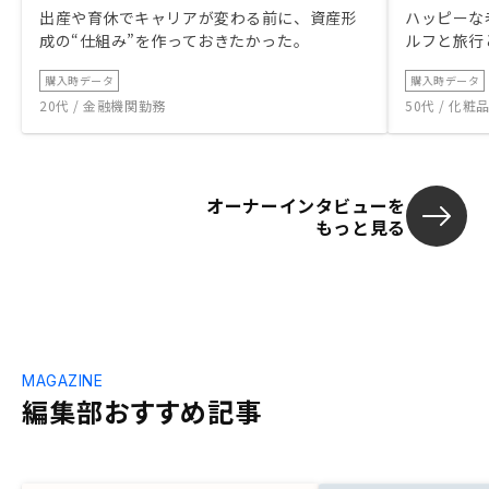
出産や育休でキャリアが変わる前に、資産形
ハッピーな
成の“仕組み”を作っておきたかった。
ルフと旅行
購入時データ
購入時データ
20代 / 金融機関勤務
50代 / 化
オーナーインタビューを
もっと見る
MAGAZINE
編集部おすすめ記事