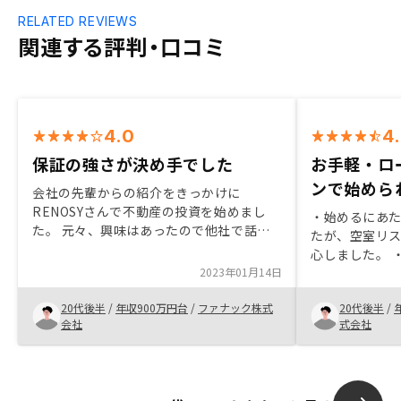
RELATED REVIEWS
関連する評判・口コミ
4.0
4
保証の強さが決め手でした
お手軽・ロ
ンで始めら
会社の先輩からの紹介をきっかけに
RENOSYさんで不動産の投資を始めまし
・始めるにあ
た。 元々、興味はあったので他社で話を
たが、空室リ
聞いたことはありました。その際は他社で
心しました。 
は保証が弱く、ハードルの高さを感じて断
2023年01月14日
に運用できる
念していました。対してRENOSYさんのプ
・担当営業の
ランは保証が強く、不動産投資を始めやす
20代後半
/
年収900万円台
/
ファナック株式
20代後半
/
じました。
いと感じました。また、購入したい物件の
会社
式会社
条件を提示した際の応答が早く、物件の比
較がしやすいと感じました。不動産投資の
初心者は専門用語がわかりません。わかり
やすい説明をお願いします。