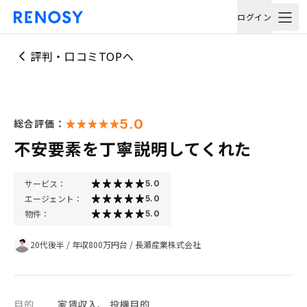
ログイン
評判・口コミTOPへ
5.0
総合評価：
不安要素を丁寧説明してくれた
サービス：
5.0
エージェント：
5.0
物件：
5.0
20代後半
/
年収800万円台
/
長瀬産業株式会社
目的
家賃収入、 投機目的