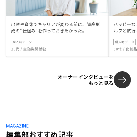
出産や育休でキャリアが変わる前に、資産形
ハッピーな
成の“仕組み”を作っておきたかった。
ルフと旅行
購入時データ
購入時データ
20代 / 金融機関勤務
50代 / 化
オーナーインタビューを
もっと見る
MAGAZINE
編集部おすすめ記事