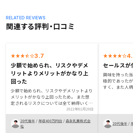
RELATED REVIEWS
関連する評判・口コミ
3.7
4
少額で始められ、リスクやデメ
セールスが
リットよりメリットがかなり上
興味を持った
回った
極的であった
すく、また人
少額で始められ、リスクやデメリットより
た。また担当
メリットがかなり上回ったため。 また想
なるかと思う
定されるリスクについては全て納得いく説
ではないかと
明がされたため。 メリットではリノベー
2022年01月20日
ションなどまで幅広くサポートが行き届い
20代後半
/
年収400万円台
/
森永乳業株式会
てる点や生命保険代わりにもなる点が特に
20代後半
/
社
良かった。ノルマや決算に追われている感