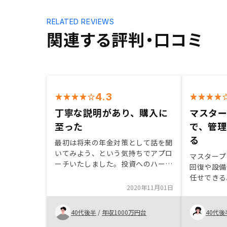
RELATED REVIEWS
関連する評判・口コミ
4.3
丁寧な説明があり、購入に
マスタ
至った
で、管
る
最初は将来の年金対策として話を聞
いてみよう、という気持ちでアプロ
マスタープ
ーチいたしました。投資へのハード
回復や設備
ルを下げる仕組みづくりを徹底的に
任せできる
おこなっていただいており、それを
2020年11月01日
と良いと思
わかりやすく説明いただきました。
タープラン
契約後も気になることはなんでも気
のが残念。
40代後半
/
年収1000万円台
40代後
軽に質問させていただいています。