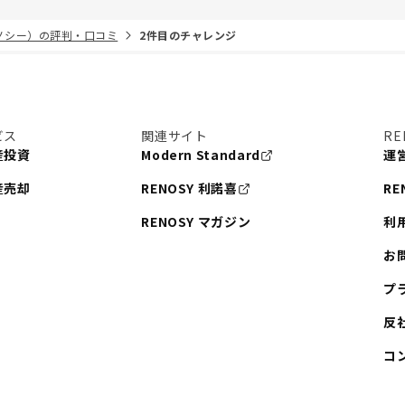
リノシー）の評判・口コミ
2件目のチャレンジ
ビス
関連サイト
RE
産投資
Modern Standard
運
産売却
RENOSY 利諾喜
RE
RENOSY マガジン
利
お
プ
反
コ