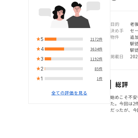
目的
老後
決め手
セ
物件
追
5
2172件
駅徒
4
3634件
駅徒
掲載日
20
3
1192件
2
85件
1
1件
総評
全ての評価を見る
始めこそ不安
た。今回は2
だったが、今