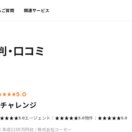
るご質問
関連サービス
判・口コミ
5.0
のチャレンジ
エージェント：
物件：
5.0
5.0
5.0
/
年収1100万円台
/
株式会社コーセー