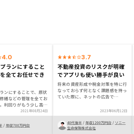
4.0
3.7
ープランにすること
不動産投資のリスクが明確
理を全てお任せでき
でアプリも使い勝手が良い
将来の資産形成や税金対策を特に行
なっておらず何となく課題感を持っ
ランにすることで、原状
ていた際に、ネットの広告で
修繕などの管理を全てお
RENOSYを見かけたため話を聞いて
。利回りがもう少し高い
みることにしました。 説明の内容
っていたところに、マス
2021年08月24日
2023年06月12日
は端的でリスクについての説明もし
の手数料が値上がりする
っかりとあったため安心して購入す
40代後半
/
年収1200万円台
/
ソニー
半
/
年収700万円台
ることができました。また、アプリ
生命保険株式会社