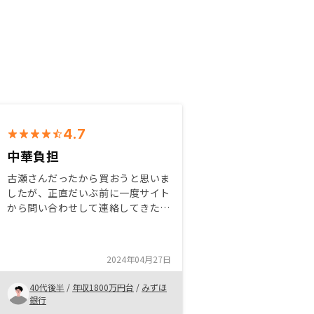
4.7
中華負担
古瀬さんだったから買おうと思いま
したが、正直だいぶ前に一度サイト
から問い合わせして連絡してきた方
はあまり合わず、品がないしアルバ
イト使っているのがよくわかりまし
た。 そういったコントロール難し
2024年04月27日
い人はやめたほうが良いかと思いま
す。よろしくお願いいたします。他
40代後半
/
年収1800万円台
/
みずほ
社で仲介した物件管理もお願いした
銀行
い