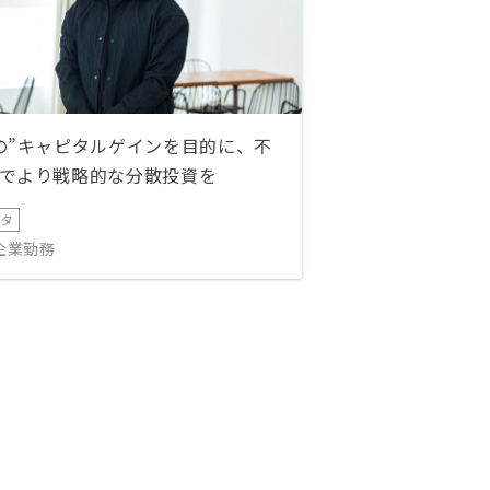
の”キャピタルゲインを目的に、不
でより戦略的な分散投資を
ータ
IT企業勤務