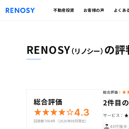
不動産投資
お客様の声
よくあ
RENOSY
の評
（リノシー）
総合評価：
総合評価
2件目
4.3
サービス：
回答数7084件（2026年08月現在）
40代後半