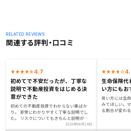
RELATED REVIEWS
関連する評判・口コミ
4.7
4
初めてで不安だったが、丁寧な
生命保険代
説明で不動産投資をはじめる決
い方にもお
意ができた
若い方には生
みてほしい。
初めての不動産投資でわからない事ばか
る割合が変わ
り。 非常にわかりやすく丁寧な説明でし
はなんとでも
た。 リスクについてもきちんと説明があ
り、こちらの質問ひとつひとつに丁寧に答
2020年06月14日
えてくださり、初心者の自分でも不動産投