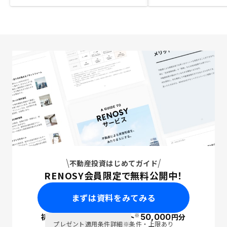
不動産投資はじめてガイド
RENOSY会員限定で無料公開中！
まずは資料をみてみる
※
初回面談で
ポイント
50,000
円分
PayPay
プレゼント適用条件詳細
※条件・上限あり