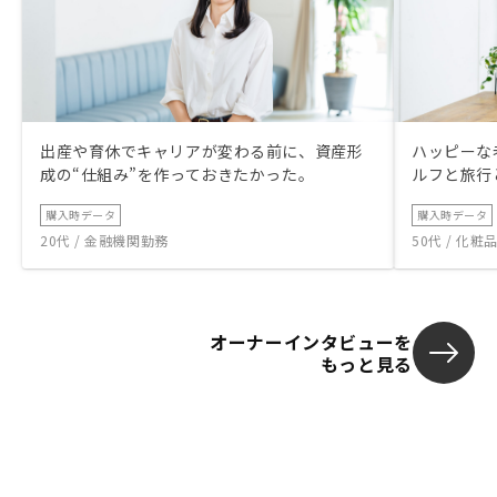
出産や育休でキャリアが変わる前に、資産形
ハッピーな
成の“仕組み”を作っておきたかった。
ルフと旅行
購入時データ
購入時データ
20代 / 金融機関勤務
50代 / 化
オーナーインタビューを
もっと見る