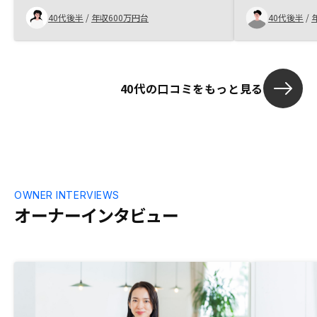
資とは？が理解しやすい内容でした。他社
40代後半
/
年収600万円台
40代後半
/
を聞いた後だったのでより比較ができ、結
果信用も増すことに。 いい物件もすぐ提
案して頂き、これからが楽しみです。
40代の口コミをもっと見る
OWNER INTERVIEWS
オーナーインタビュー