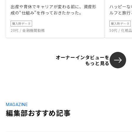
出産や育休でキャリアが変わる前に、資産形
ハッピーな
成の“仕組み”を作っておきたかった。
ルフと旅行
購入時データ
購入時データ
20代 / 金融機関勤務
50代 / 化
オーナーインタビューを
もっと見る
MAGAZINE
編集部おすすめ記事