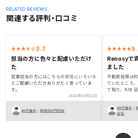
RELATED REVIEWS
関連する評判・口コミ
3.7
5
担当の方に色々と配慮いただけ
Renosy
た
ました
営業担当の方にはこちらの状況にいろいろ
不動産投資は
とご配慮いただきありがたく思っていま
ていたところ、
す。
て知り、AIを
2020年04月21日
で他と違うか
いてみたのが
40代後半
/
からの色々な
40代後半
/
年収800万円台
会社
さり、それが
ことからトラ