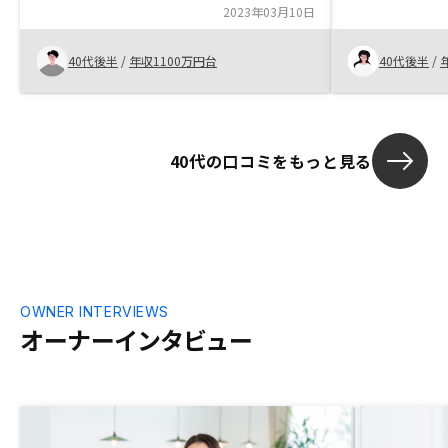
や、気になる部分をケア出来るワイドプラ
2023年03月10日
聞く中で少し
ン、多様な魅力的な物件に惹かれ購入を決
のメリットを
めました。ワイドプランの値下げをすると
た。 物件につ
40代後半
/
年収1100万円台
40代後半
/
魅力度が上がります。
とができ、こ
からが寄り添
ました。 また
って相談にの
40代の口コミをもっと見る
入の手続きも
きました。
OWNER INTERVIEWS
オーナーインタビュー