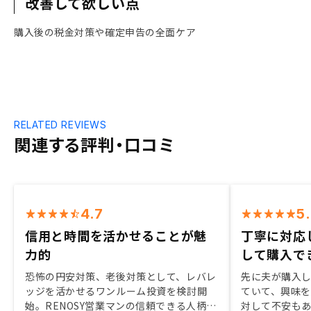
改善して欲しい点
購入後の税金対策や確定申告の全面ケア
RELATED REVIEWS
関連する評判・口コミ
4.7
5
信用と時間を活かせることが魅
丁寧に対応
力的
して購入で
恐怖の円安対策、老後対策として、レバレ
先に夫が購入
ッジを活かせるワンルーム投資を検討開
ていて、興味を
始。RENOSY営業マンの信頼できる人柄
対して不安も