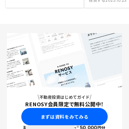
投資する
2025.10.23
不動産投資はじめてガイド
RENOSY会員限定で無料公開中！
まずは資料をみてみる
※
初回面談で
ポイント
50,000
円分
PayPay