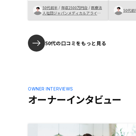
人と人の付
GAテクノ
50代前半
/
年収2500万円台
/
医療法
50代前
に賛同しま
人社団ジャパンメディカルアライア
ンス
50代の口コミをもっと見る
OWNER INTERVIEWS
オーナーインタビュー