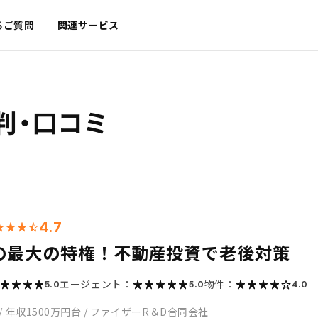
るご質問
関連サービス
判・口コミ
4.7
の最大の特権！不動産投資で老後対策
エージェント：
物件：
5.0
5.0
4.0
/
年収1500万円台
/
ファイザーR＆D合同会社