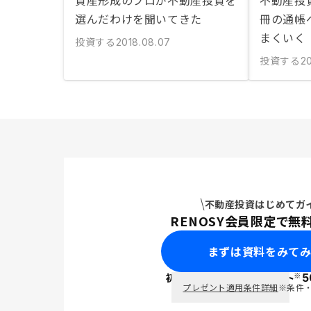
資産形成のプロが不動産投資を
不動産投
選んだわけを聞いてきた
冊の通帳
まくいく
投資する
2018.08.07
投資する
2
不動産投資はじめてガ
RENOSY会員限定で無
まずは資料をみて
※
初回面談で
ポイント
5
PayPay
プレゼント適用条件詳細
※条件