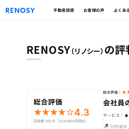
不動産投資
お客様の声
よくあ
RENOSY
の評
（リノシー）
総合評価：
総合評価
会社員
4.3
サービス：
回答数7081件（2026年08月現在）
50代前半