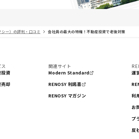
リノシー）の評判・口コミ
会社員の最大の特権！不動産投資で老後対策
ビス
関連サイト
RE
産投資
Modern Standard
運
産売却
RENOSY 利諾喜
RE
RENOSY マガジン
利
お
プ
反