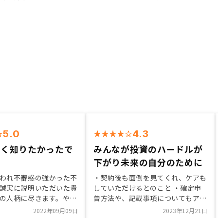
5.0
4.3
早く知りたかったで
みんなが投資のハードルが
下がり未来の自分のために
われ不審感の強かった不
・契約後も面倒を見てくれ、ケアも
誠実に説明いただいた貴
していただけるとのこと ・確定申
の人柄に尽きます。やは
告方法や、記載事項についてもアド
、AIではなく、リアルに
バスをしていただけ点 ・全く知ら
2022年09月09日
2023年12月21日