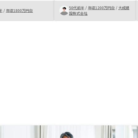
き合いを大事にされる
ない、判っていないくても、大丈夫
ロジーさんの理念に大い
であるという信頼関係の中で決めた
50代前半
/
年収1200万円台
/
大成建
半
/
年収1800万円台
す。
点 ・現金購入とローンとの違い ・
設株式会社
深夜の時間でも対応していただける
点 ・契約を決めたのは貴社の信
用、営業担当の信用関係の何もので
もない 今後の将来についても、
小まめな対応を期待しています。不
動産投資だけでなく、グローバルに
展開し、建設から管理、メンテまで
一括管理できるような先ずはシステ
ム。 その後、自社で下請けと契約
し運営できるような経営形態を構築
する。