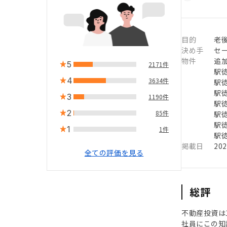
目的
老
決め手
セ
物件
追
5
2171件
駅徒
4
3634件
駅徒
駅徒
3
1190件
駅徒
2
85件
駅徒
駅徒
1
1件
駅徒
掲載日
20
全ての評価を見る
総評
不動産投資は
社員にこの知