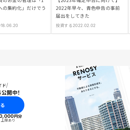
資のお金の管理は「1
【2023年確定申告に向けて】
への集約化」だけでう
2022年早々、青色申告の事前
届出をしてきた
投資する
018.06.20
2022.02.02
イド
料公開中！
みる
0,000
円分
・上限あり