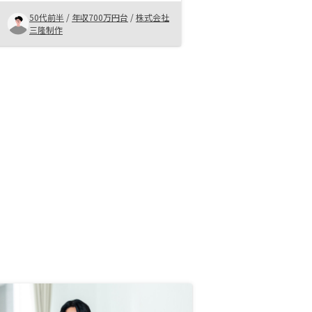
した。 高額な買い物だったので不
安はありましたが、ほかの投資と比
50代前半
/
年収700万円台
/
株式会社
べてリスクが少ないと感じたので購
三隆制作
入を決めました。