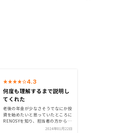
4.3
何度も理解するまで説明し
てくれた
老後の年金が少なさそうでなにか投
資を始めたいと思っていたところに
RENOSYを知り、担当者の方から分
かりやすく丁寧に説明してもらいま
2024年01月22日