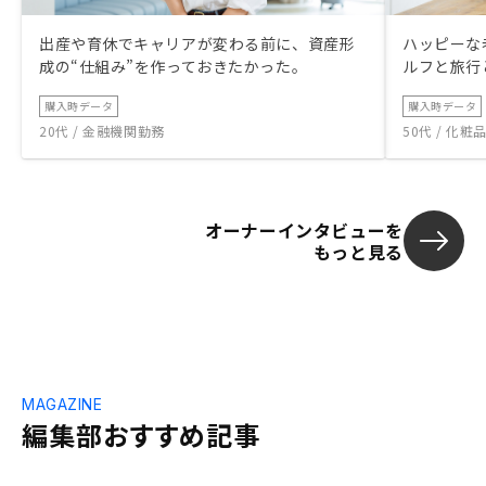
出産や育休でキャリアが変わる前に、資産形
ハッピーな
成の“仕組み”を作っておきたかった。
ルフと旅行
購入時データ
購入時データ
20代 / 金融機関勤務
50代 / 化
オーナーインタビューを
もっと見る
MAGAZINE
編集部おすすめ記事