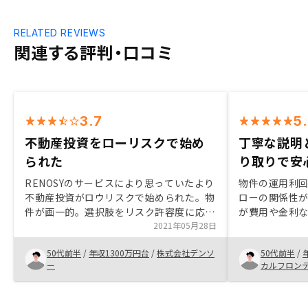
RELATED REVIEWS
関連する評判・口コミ
3.7
5
不動産投資をローリスクで始め
丁寧な説明
られた
り取りで安
RENOSYのサービスにより思っていたより
物件の運用利
不動産投資がロウリスクで始められた。物
ローの関係性
件が画一的。選択肢をリスク許容度に応じ
が費用や金利
て増やして欲しい。
2021年05月28日
下さり理解度
討することがで
50代前半
/
年収1300万円台
/
株式会社デンソ
50代前半
/
とりもスピー
ー
カルフロン
様によるサポ
安心感があっ