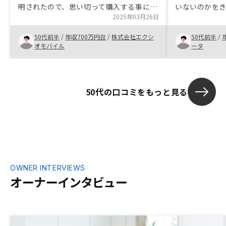
明されたので、思い切って購入する事にし
いないのかを
ました。 機会が有れば、もう一件、駅近
2025年03月26日
より効果的な
の一人暮らし用マンションを購入したいと
したくれたの
50代前半
/
年収700万円台
/
株式会社エクシ
50代前半
/
思います。マンション購入による貸借対照
しっかりした
オモバイル
ータ
表や初期投資費用、税のリターンが一覧リ
安心感がある
ストで見れたらわかりやすかったと思いま
す。
50代の口コミをもっと見る
OWNER INTERVIEWS
オーナーインタビュー