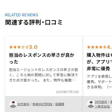
RELATED REVIEWS
関連する評判・口コミ
3.0
4
担当のレスポンスの早さが良か
購入物件は
った
が、アプリ
非常に優秀
担当エージェントのレスポンスの早さが良
く、こちら側の質問に対して早急に解決で
アプリを使用
きた点が良かった。 また、物件も複数検
優秀。サポー
討することができ、様々な視点から選ぶ事
きる体制。（
ができた。担当が２人いたが、情報共有が
2020年07月19日
で、ライン等
なされていない事が多々あったため、共有
軽。購入物件
できる仕組みをつくるべきだと思います。
30代前半
/
複数見たかっ
30代前半
/
年収800万円台
/
自衛隊
ン株式会社
が、もう少し