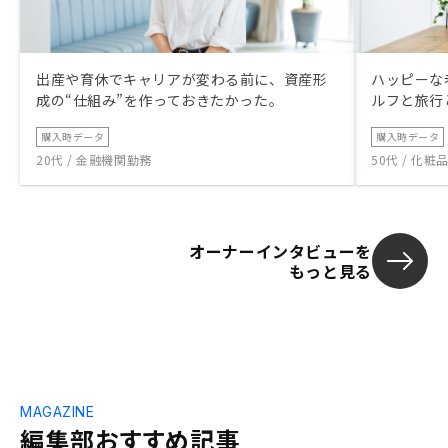
出産や育休でキャリアが変わる前に、資産形
ハッピーな
成の“仕組み”を作っておきたかった。
ルフと旅行
購入時データ
購入時データ
20代 / 金融機関勤務
50代 / 化
オーナーインタビューを
もっと見る
MAGAZINE
編集部おすすめ記事