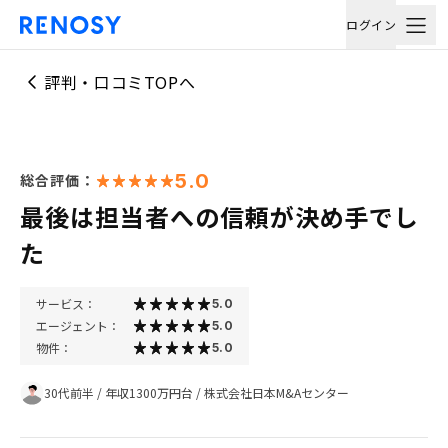
ログイン
評判・口コミTOPへ
5.0
総合評価：
最後は担当者への信頼が決め手でし
た
サービス：
5.0
エージェント：
5.0
物件：
5.0
30代前半
/
年収1300万円台
/
株式会社日本M&Aセンター