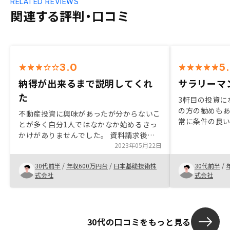
RELATED REVIEWS
関連する評判・口コミ
3.0
5
納得が出来るまで説明してくれ
サラリーマ
た
3軒目の投資に
の方の勧めも
不動産投資に興味があったが分からないこ
常に条件の良
とが多く自分1人ではなかなか始めるきっ
した。サラリ
かけがありませんでした。 資料請求後の
なく運用でき
何回か面談で疑問や知らなかった事を説明
2023年05月22日
口戦略までト
してくれて不動産投資について理解が深ま
ける点が素晴
30代前半
/
年収600万円台
/
日本基礎技術株
30代前半
/
ったうえで不動産の購入を決められた。
式会社
式会社
こちらの手間も最小限で出来る。
30代の口コミをもっと見る