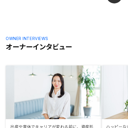
OWNER INTERVIEWS
オーナーインタビュー
出産や育休でキャリアが変わる前に、資産形
ハッピーな