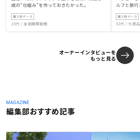
成の“仕組み”を作っておきたかった。
ルフと旅行
購入時データ
購入時データ
20代 / 金融機関勤務
50代 / 化
オーナーインタビューを
もっと見る
MAGAZINE
編集部おすすめ記事