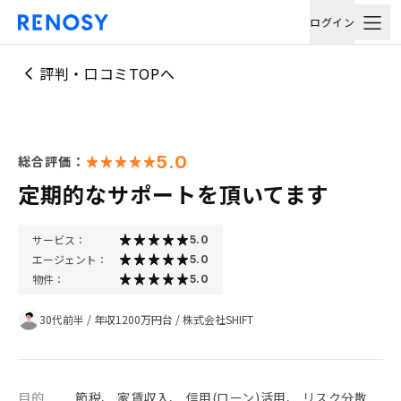
ログイン
評判・口コミTOPへ
5.0
総合評価：
定期的なサポートを頂いてます
サービス：
5.0
エージェント：
5.0
物件：
5.0
30代前半
/
年収1200万円台
/
株式会社SHIFT
目的
節税、 家賃収入、 信用(ローン)活用、 リスク分散