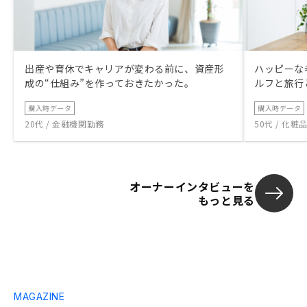
出産や育休でキャリアが変わる前に、資産形
ハッピーな
成の“仕組み”を作っておきたかった。
ルフと旅行
購入時データ
購入時データ
20代 / 金融機関勤務
50代 / 化
オーナーインタビューを
もっと見る
MAGAZINE