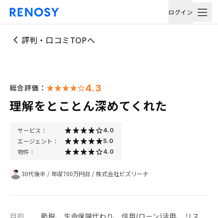
ログイン
評判・口コミTOPへ
4.3
総合評価：
理解をとことん深めてくれた
サービス：
4.0
エージェント：
5.0
物件：
4.0
30代後半
/
年収700万円台
/
株式会社ビズリーチ
目的
節税、 生命保険代わり、 信用(ローン)活用、 リス