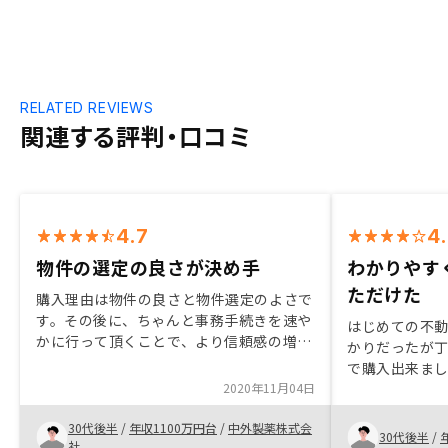
RELATED REVIEWS
関連する評判・口コミ
4.7
4
物件の選定の良さが決め手
わかりやす
ただけた
購入理由は物件の良さと物件選定のよさで
す。その後に、ちゃんと事務手続きを速や
はじめての不
かに行って頂くことで、より信頼感の増す
かりだったが
手続きになるのではと感じました。ちゃん
で購入出来ま
と事務手続きを速やかに行って頂くこと
2020年11月04日
確かにあるが
で、より信頼感の増す手続きになるのでは
くり進められ
と感じました。
30代後半
/
年収1100万円台
/
中外製薬株式会
討出来ると思
30代後半
/
社