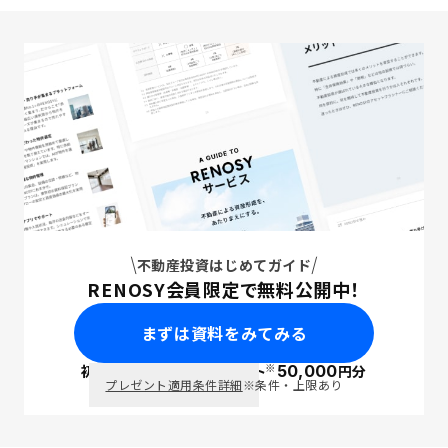
不動産投資はじめてガイド
RENOSY会員限定で無料公開中！
まずは資料をみてみる
※
初回面談で
ポイント
50,000
円分
PayPay
プレゼント適用条件詳細
※条件・上限あり