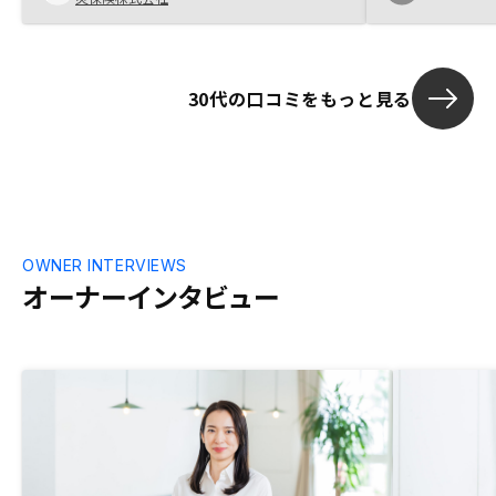
きありがたかったです！
を省く経営努
り、これなら
考え、購入を
ために購入し
30代の口コミをもっと見る
口の部分（何
に売却できる
きると、より具
目の検討へと
OWNER INTERVIEWS
オーナーインタビュー