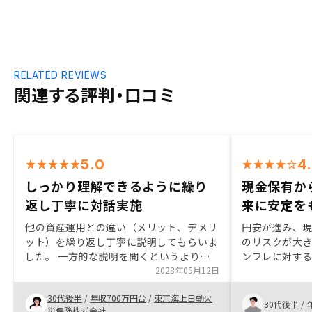
RELATED REVIEWS
関連する評判・口コミ
5.0
4
しっかり理解できるように繰り
現金保有か
返し丁寧に対話実施
来に安定を
他の資産運用との違い（メリット、デメリ
円安が進み、
ット）を繰り返し丁寧に説明してもらいま
のリスクが大
した。 一方的な説明を聞くというよりも
ンフレに対す
対話しながら進めてくれた印象で、毎回と
2023年05月12日
減少など、先
ても楽しく興味深く聞くことが出来まし
に対する対策
30代後半
/
年収700万円台
/
東京海上日動火
た。 時間もこちらに合わせて設定いただ
ました。聞いて
30代後半
/
災保険株式会社