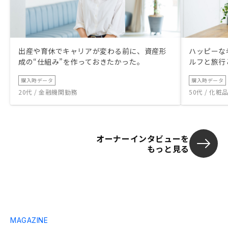
出産や育休でキャリアが変わる前に、資産形
ハッピーな
成の“仕組み”を作っておきたかった。
ルフと旅行
購入時データ
購入時データ
20代 / 金融機関勤務
50代 / 化
オーナーインタビューを
もっと見る
MAGAZINE