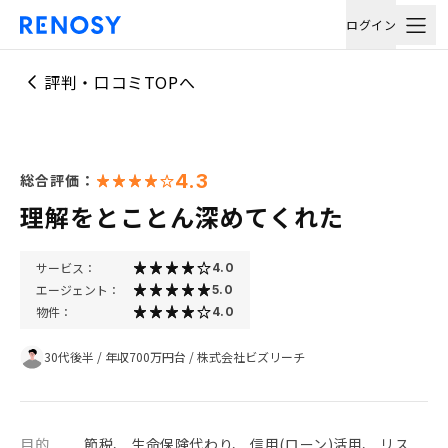
ログイン
評判・口コミTOPへ
4.3
総合評価：
理解をとことん深めてくれた
サービス：
4.0
エージェント：
5.0
物件：
4.0
30代後半
/
年収700万円台
/
株式会社ビズリーチ
目的
節税、 生命保険代わり、 信用(ローン)活用、 リス