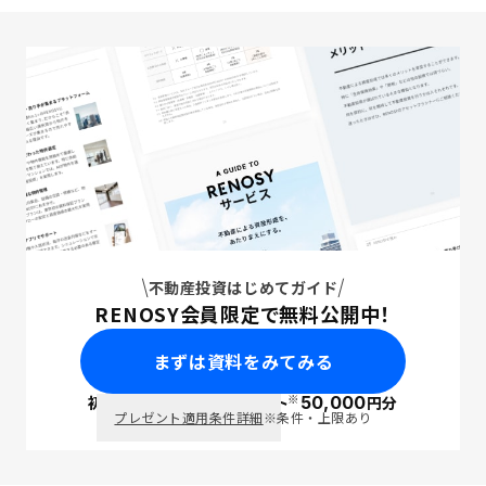
不動産投資はじめてガイド
RENOSY会員限定で無料公開中！
まずは資料をみてみる
※
初回面談で
ポイント
50,000
円分
PayPay
プレゼント適用条件詳細
※条件・上限あり