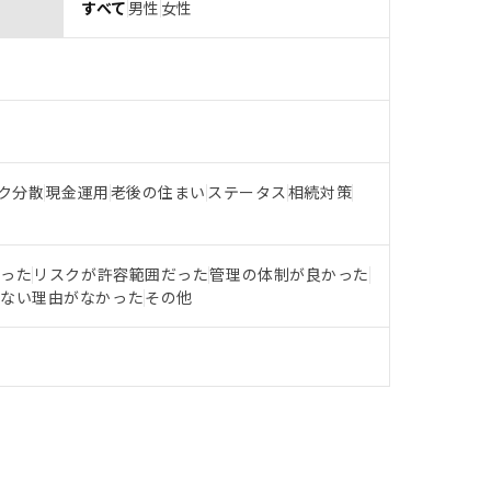
すべて
男性
女性
ク分散
現金運用
老後の住まい
ステータス
相続対策
だった
リスクが許容範囲だった
管理の体制が良かった
らない理由がなかった
その他