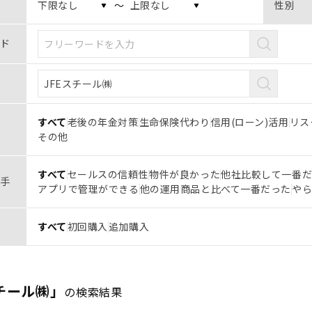
〜
性別
ド
すべて
老後の年金対策
生命保険代わり
信用(ローン)活用
リス
その他
すべて
セールスの信頼性
物件が良かった
他社比較して一番
手
アプリで管理ができる
他の運用商品と比べて一番だった
や
すべて
初回購入
追加購入
スチール㈱」
の検索結果