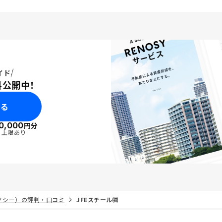
での完済を目論んでい
ると、いつの間にか確実
が確保できている状況
ン限界まで借金すること
、妻を説得するという高
びえ立ってはいます
イド
料公開中！
みる
0,000
円分
・上限あり
リノシー）の評判・口コミ
JFEスチール㈱