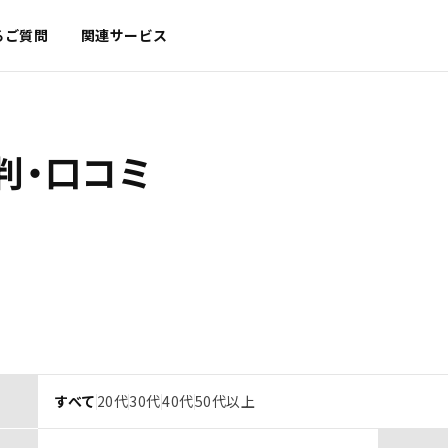
るご質問
関連サービス
判・口コミ
すべて
20代
30代
40代
50代以上