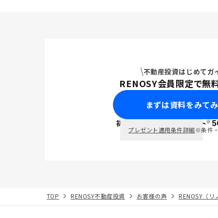
で、短期間
る。そうす
な副収入源
に！！ロー
に関しては
ーい山がそ
が・・・。
不動産投資はじめてガ
RENOSY会員限定で無
まずは資料をみて
※
初回面談で
ポイント
5
PayPay
プレゼント適用条件詳細
※条件
TOP
RENOSY不動産投資
お客様の声
RENOSY（