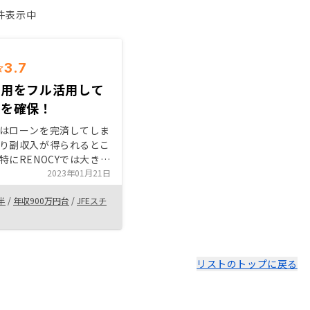
1件表示中
3.7
信用をフル活用して
源を確保！
はローンを完済してしま
り副収入が得られるとこ
特にRENOCYでは大きな
物件はない（地方の方が
2023年01月21日
いが高利回りを得られる
半
/
年収900万円台
/
JFEスチ
る）が、「確実性」と
の手間なし」を重視して
ったので自分の要望に合
と感じた。今後は、会社
大限に活用すべく、ほぼ
リストのトップに戻る
ーンを組んでRENOCYで
、株の利益をいくらか不
の返却に回していくこと