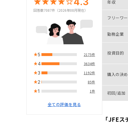
4.3
年収
回答数7087件（2026年08月現在）
フリーワー
勤務企業
投資目的
5
2175件
4
3634件
3
1192件
購入の決め
2
85件
1
1件
初回/追加
全ての評価を見る
「JFE