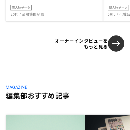
購入時データ
購入時データ
20代 / 金融機関勤務
50代 / 化
オーナーインタビューを
もっと見る
MAGAZINE
編集部おすすめ記事