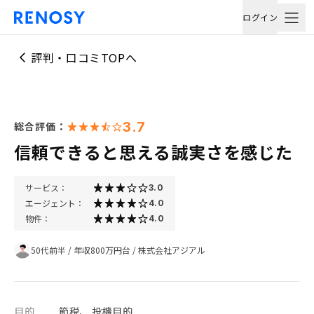
ログイン
評判・口コミTOPへ
3.7
総合評価：
信頼できると思える誠実さを感じた
サービス：
3.0
エージェント：
4.0
物件：
4.0
50代前半
/
年収800万円台
/
株式会社アジアル
目的
節税、 投機目的