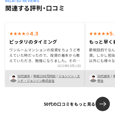
RELATED REVIEWS
関連する評判・口コミ
4.3
5
ピッタリのタイミング
もっと早く
ワンルームマンションの投資をちょうど考
節税目的でな
えていた時だったので、投資の基本から教
資。しかし担
えていただき、勉強になりました。その場
以外にも様々
のいきおいで始めてしまいましたが、ちゃ
2023年03月12日
り、このたび
んと入金ができて契約も進んでいるようで
く、さらに3件
50代前半
/
年収1500万円台
/
ジョンソン・エ
50代前半
/
安心しているところです。対面で営業を一
き、準備につ
ンド・ジョンソン株式会社
修会
度はした方がいいと思います。騙されてい
た。節税効果
るんじゃないかと思うので
動産投資を始
悔している。
50代の口コミをもっと見る