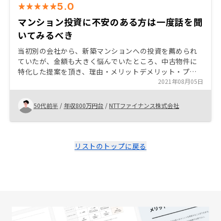
5.0
マンション投資に不安のある方は一度話を聞
いてみるべき
当初別の会社から、新築マンションへの投資を薦められ
ていたが、金額も大きく悩んでいたところ、中古物件に
特化した提案を頂き、理由・メリットデメリット・プラ
ン説明等非常に説得力かつスピード感があるコンサルを
2021年08月05日
テンポ良く受け、納得したため。マンション投資に不安
のある方は一度話を聞いてみると良いと思う。 広告宣伝
50代前半
/
年収800万円台
/
NTTファイナンス株式会社
で認知度アップをすると良いと思う。
リストのトップに戻る