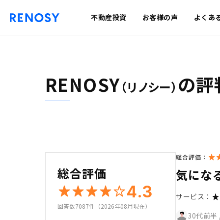
不動産投資
お客様の声
よくあ
RENOSY
の評
（リノシー）
総合評価：
総合評価
気にな
4.3
サービス：
回答数7087件（2026年08月現在）
30代前半