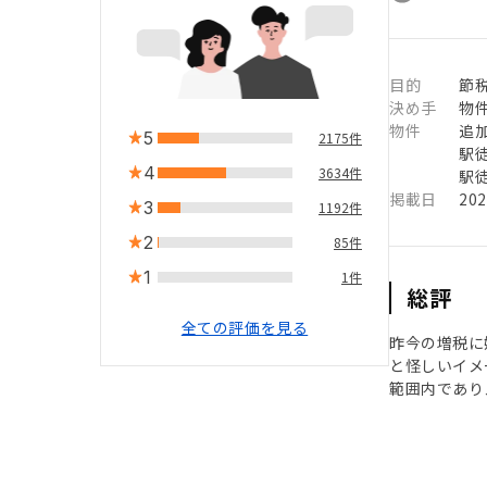
目的
節
決め手
物
物件
追
5
2175件
駅徒
4
3634件
駅徒
掲載日
20
3
1192件
2
85件
1
1件
総評
全ての評価を見る
昨今の増税に
と怪しいイメ
範囲内であり