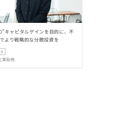
の”キャピタルゲインを目的に、不
でより戦略的な分散投資を
ータ
IT企業勤務