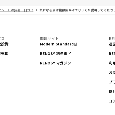
リノシー）の評判・口コミ
気になる点は複数回かけてじっくり説明してくださ
ビス
関連サイト
RE
産投資
Modern Standard
運
産売却
RENOSY 利諾喜
RE
RENOSY マガジン
利
お
プ
反
コ