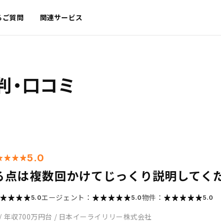
るご質問
関連サービス
判・口コミ
5.0
る点は複数回かけてじっくり説明してく
エージェント：
物件：
5.0
5.0
5.0
/
年収700万円台
/
日本イーライリリー株式会社