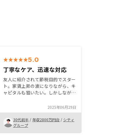
5.0
丁寧なケア、迅速な対応
友人に紹介されて節税目的でスター
ト。家賃上昇の波になりながら、キ
ャピタルも狙いたい。しかしながら
日本独自の借家借地法の障壁もあ
り、家賃上昇は難しく、法律が変わ
2025年06月29日
らないと難しいと感じた。不動産市
況は金利の上昇とともに大きな変化
30代前半
/
年収2800万円台
/
シティ
を迎えており、物件間違えなけれ
グループ
ば、節税&キャピタルも狙えそう。