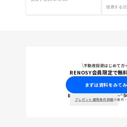
投資する
20
不動産投資はじめてガ
RENOSY会員限定で無
まずは資料をみて
※
初回面談で
ポイント
5
PayPay
プレゼント適用条件詳細
※条件