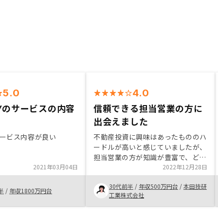
5.0
4.0
SYのサービスの内容
信頼できる担当営業の方に
出会えました
ービス内容が良い
不動産投資に興味はあったもののハ
ードルが高いと感じていましたが、
担当営業の方が知識が豊富で、どん
2021年03月04日
な疑問にも真摯に答えて頂けたこと
2022年12月28日
で安心してお願いすることができま
30代前半
/
年収500万円台
/
本田技研
した。特に顧客のことを考えて提案
半
/
年収1800万円台
工業株式会社
して下さること、無理な金額設定や
物件の紹介はなく、こちらの要望や