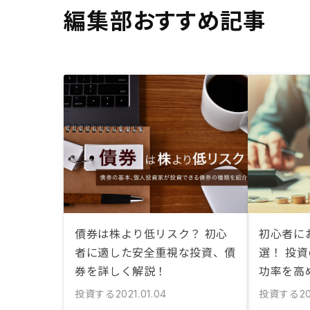
編集部おすすめ記事
債券は株より低リスク？ 初心
初心者に
者に適した安全重視な投資、債
選！ 投
券を詳しく解説！
功率を高
投資する
投資する
2021.01.04
20