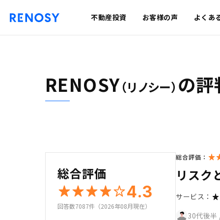
不動産投資
お客様の声
よくあ
RENOSY
の評
（リノシー）
総合評価：
総合評価
リスク
4.3
サービス：
回答数7087件（2026年08月現在）
30代後半