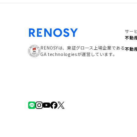
サー
不動
RENOSYは、東証グロース上場企業である
不動
GA technologiesが運営しています。