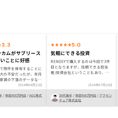
3.3
5.0
ンカムがサブリース
気軽にできる投資
ないことに好感
RENOSYで購入するのは今回で3件
目となりますが、信頼できる担当
て物件を保有することに
者/投資会社ということもあり、余
大の不安だったが、年月
計な時間をかけずに購入することが
家賃の下落のデータなど
できました。 また、契約処理につ
明いただいた。 ・株式
2024年04月21日
2024年07月10日
いても1件目購入時よりも簡素化さ
買い増しが難しい状況
れてきており、ストレスなく購入で
半
/
年収900万円台
/
AGC株式
30代後半
/
年収900万円台
/
アクセン
おく形で運用ができる点
きます。 忙しい方、自ら不動産管
チュア株式会社
じた。
理をすることを考えていない方に
は、最適な投資だと思います。