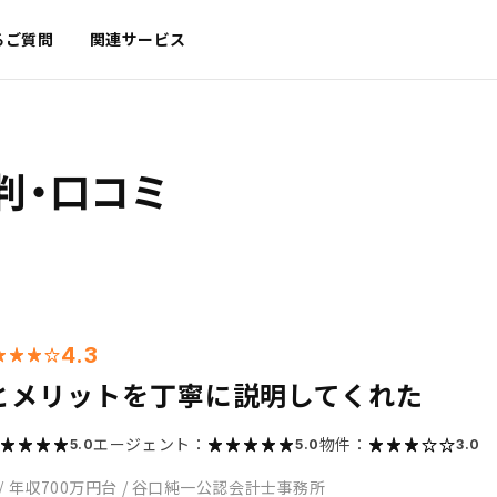
るご質問
関連サービス
判・口コミ
4.3
とメリットを丁寧に説明してくれた
エージェント：
物件：
5.0
5.0
3.0
/
年収700万円台
/
谷口純一公認会計士事務所