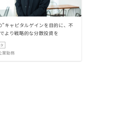
の”キャピタルゲインを目的に、不
でより戦略的な分散投資を
ータ
IT企業勤務