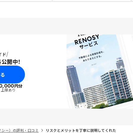
イド
料公開中！
みる
0,000
円分
・上限あり
リノシー）の評判・口コミ
リスクとメリットを丁寧に説明してくれた