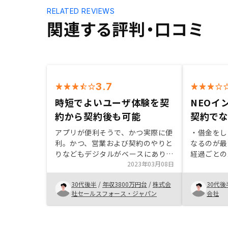
RELATED REVIEWS
関連する評判・口コミ
3.7
時短でよいユーザ体験を契
NEOイ
約から契約後も可能
契約で
アプリが便利そうで、かつ実際に便
・借金をし
利。かつ、営業および契約のやりと
なるのが最
りなどもデジタルがベースにあり時
経過ごとの
短で検討から契約まで行うことがで
2023年03月08日
を丁寧に説
きた。また、そもそもの物件のネッ
が高騰し、
30代後半
/
年収3800万円台
/
株式会
30代後
トワークも強固でいい物件に出会え
で、放って
社セールスフォース・ジャパン
会社
た。 担当営業の方に関しては、熱
に魅力を感
意と人柄もよく信頼おけると思いま
した。