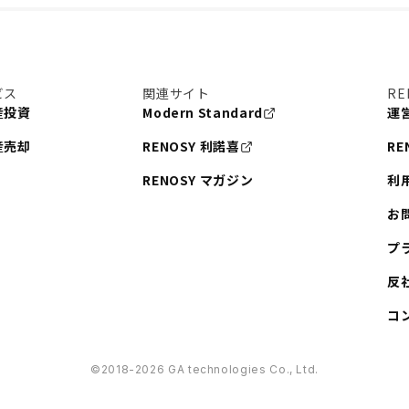
ビス
関連サイト
RE
産投資
Modern Standard
運
産売却
RENOSY 利諾喜
RE
RENOSY マガジン
利
お
プ
反
コ
©︎2018-2026 GA technologies Co., Ltd.