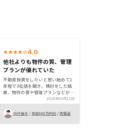
4.0
他社よりも物件の質、管理
プランが優れていた
不動産投資をしたいと思い始めて1
年程で3社話を聞き、検討をした結
果、物件の質や管理プランなどが他
社よりも優れていたRENOSYさんで
2026年05月11日
投資することに決めました。懸念事
項など丁寧にお答えいただいたり、
30代後半
/
年収600万円台
/
防衛省
物件も納得がいくまで提案をしてい
ただいたことも決め手となりまし
た。考える時間がいただけますが、