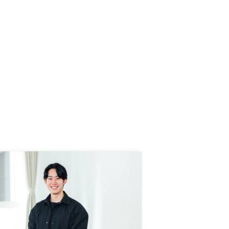
良い物件は提案されてすぐ決めなけ
れば売れてしまうので、検討する時
間はあまりありません。私の場合、
夜提案を受け、周辺リサーチ等一晩
検討をして、翌朝申し込みをした際
には売れてしまっていました。ま
た、リスクの部分で説明いただけて
いない点が契約後に判明したため、
その点については改善を要望しまし
た。担当者の言葉を全て鵜呑みにす
るのではなく、勉強をして知識を身
につけ自分自身で判断することが必
要だと思います。