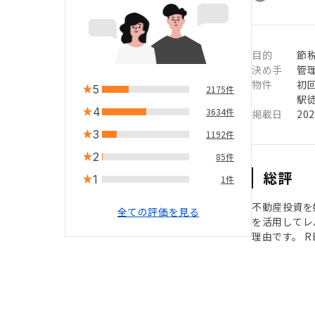
目的
節税
決め手
管
物件
初
5
2175件
駅徒
4
3634件
掲載日
20
3
1192件
2
85件
総評
1
1件
不動産投資を
全ての評価を見る
を活用してレ
理由です。 