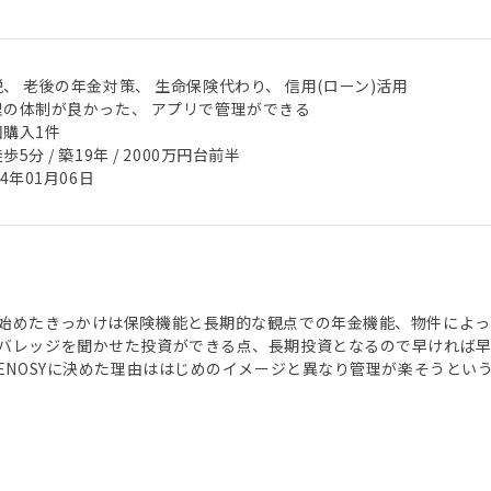
、 老後の年金対策、 生命保険代わり、 信用(ローン)活用
理の体制が良かった、 アプリで管理ができる
回購入1件
歩5分 / 築19年 / 2000万円台前半
24年01月06日
始めたきっかけは保険機能と長期的な観点での年金機能、物件によっ
バレッジを聞かせた投資ができる点、長期投資となるので早ければ
RENOSYに決めた理由ははじめのイメージと異なり管理が楽そうとい