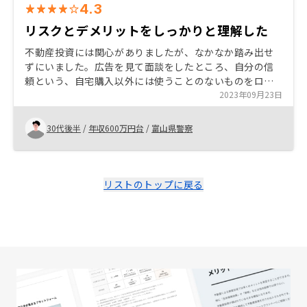
4.3
リスクとデメリットをしっかりと理解した
不動産投資には関心がありましたが、なかなか踏み出せ
ずにいました。広告を見て面談をしたところ、自分の信
頼という、自宅購入以外には使うことのないものをロー
ンという形で運用するシステムに魅力を感じました。 リ
2023年09月23日
スク・デメリット・自己負担等も許容範囲かと思われた
のが購入を決めた理由です。
30代後半
/
年収600万円台
/
富山県警察
リストのトップに戻る