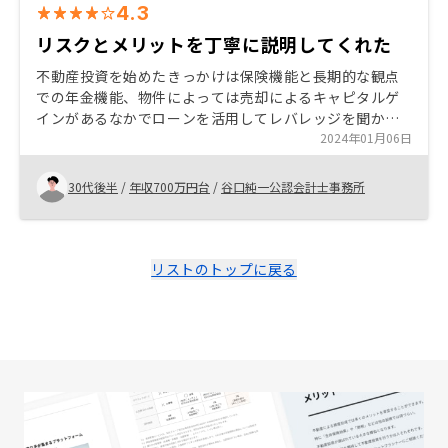
4.3
リスクとメリットを丁寧に説明してくれた
不動産投資を始めたきっかけは保険機能と長期的な観点
での年金機能、物件によっては売却によるキャピタルゲ
インがあるなかでローンを活用してレバレッジを聞かせ
た投資ができる点、長期投資となるので早ければ早いほ
2024年01月06日
ど年金としての活用が早まる点が投資物件購入の理由で
す。 RENOSYに決めた理由ははじめのイメージと異なり
30代後半
/
年収700万円台
/
谷口純一公認会計士事務所
管理が楽そうという点が決め手でした。
リストのトップに戻る