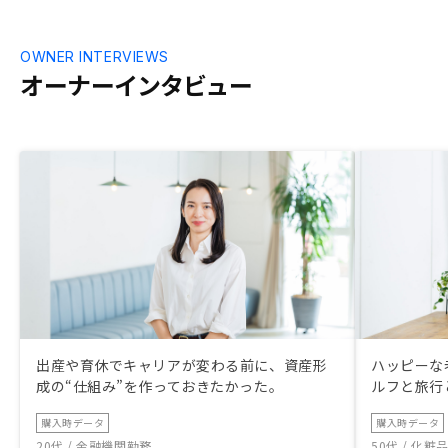
OWNER INTERVIEWS
オーナーインタビュー
出産や育休でキャリアが変わる前に、資産形
ハッピーな
成の“仕組み”を作っておきたかった。
ルフと旅行
購入時データ
購入時データ
20代 / 金融機関勤務
50代 / 化