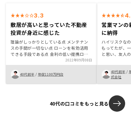
3.3
4
敷居が高いと思っていた不動産
営業マンの
投資が身近に感じた
に納得
理論がしっかりとしている点 メンテナン
ハイリスクな
スの手間が一切ない点 ローンを有効活用
もってたが、
できる手段である点 金利の低い提携ロー
と思い、友人
ンを利用できる 自分1人ではなかなか手出
2022年09月08日
伺うことにな
しできない領域だったが、ずっと、2000
リスクやリタ
40代前半
/
万の借金をしてしまった
た。営業の方
40代前半
/
年収1100万円台
式会社
ら、他社とは
いつきません
40代の口コミをもっと見る