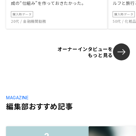
成の“仕組み”を作っておきたかった。
ルフと旅行
購入時データ
購入時データ
20代 / 金融機関勤務
50代 / 化
オーナーインタビューを
もっと見る
MAGAZINE
編集部おすすめ記事