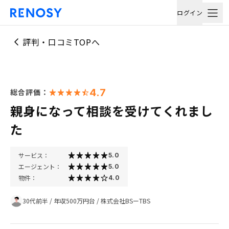
ログイン
評判・口コミTOPへ
4.7
総合評価：
親身になって相談を受けてくれまし
た
サービス：
5.0
エージェント：
5.0
物件：
4.0
30代前半
/
年収500万円台
/
株式会社BSーTBS