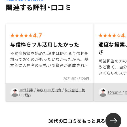
関連する評判・口コミ
4.7
4
与信枠をフル活用したかった
適度な提案
さ
不動産投資を始めた理由は使える与信枠を
放っておくのがもったいなかったから。基
営業担当の方
本的に入居者の支払いで資産が形成されて
うど良く、自
いくのでやらない理由が無かった。その中
いくらいのステ
でリノシーにしたのは上場企業としての信
2021年04月20日
用を始める前
頼と、セールス担当（飯田氏）の人柄、隙
しかなかった
のないスキーム説明に惹かれたから。相場
30代前半
/
年収1000万円台
/
株式会社三菱
明で懸念点な
30代前半
/
観、他社比較があれば高い物件を掴まされ
UFJ銀行
てないと安心して買える。即ち同エリア、
同面積、同築年の他社物件と比較し、特に
高いわけではないことを示すとよいと思
う。なぜなら面談だけで数万のアマゾンギ
30代の口コミをもっと見る
フトを出したり、タクシー代を出したり、