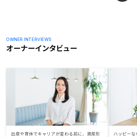
一等地の高層オフィスビルがあったりとい
う背景を考えると、その分物件も割高なの
では、と勘ぐってしまうため。
OWNER INTERVIEWS
オーナーインタビュー
出産や育休でキャリアが変わる前に、資産形
ハッピーな