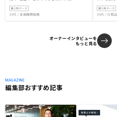
購入時データ
購入時データ
20代 / 金融機関勤務
50代 / 化
オーナーインタビューを
もっと見る
MAGAZINE
編集部おすすめ記事