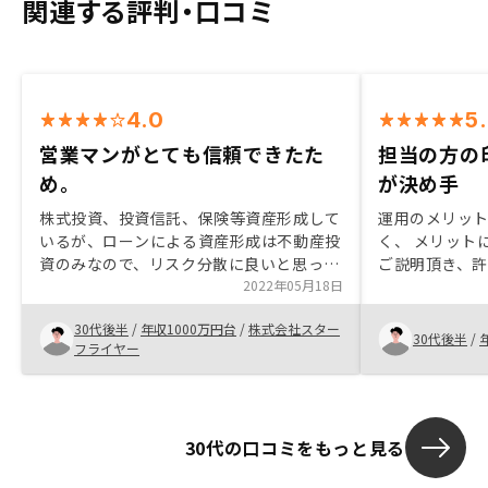
関連する評判・口コミ
4.0
5
営業マンがとても信頼できたた
担当の方の
め。
が決め手
株式投資、投資信託、保険等資産形成して
運用のメリッ
いるが、ローンによる資産形成は不動産投
く、 メリット
資のみなので、リスク分散に良いと思って
ご説明頂き、
いたので、いずれはやろうと思っていた。
2022年05月18日
到りました。
担当営業マンはとても真剣に取り組んでお
必要だったので
30代後半
/
年収1000万円台
/
株式会社スター
り、信頼できる方だったので購入を決意し
する形で面談
30代後半
/
フライヤー
た。
明も丁寧にご
に承諾してく
30代の口コミをもっと見る