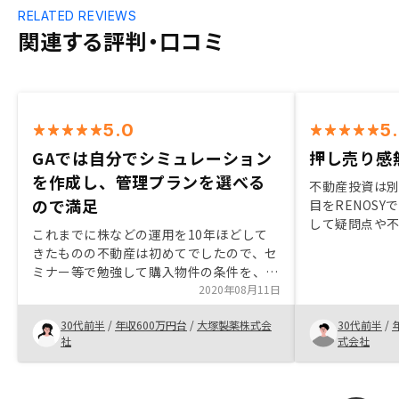
RELATED REVIEWS
関連する評判・口コミ
5.0
5
GAでは自分でシミュレーション
押し売り感
を作成し、管理プランを選べる
不動産投資は別
ので満足
目をRENOS
して疑問点や
これまでに株などの運用を10年ほどして
対する返答が
きたものの不動産は初めてでしたので、セ
で、信頼でき
ミナー等で勉強して購入物件の条件を、将
RENOSYの
来的に売却することも視野に入れて、好立
2020年08月11日
入居率を維持
地で割安なものに決めました。そこで、実
いたので、正直
30代前半
/
年収600万円台
/
大塚製薬株式会
30代前半
/
際に新築と中古を比較したところ、中古の
たかったと思
社
式会社
方が好立地であることがわかり、中古に強
私のためにな
くて管理費の安いGAさんに物件をお願い
で、また3件目
しました。担当エージェントさんには、信
で購入したい