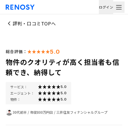
ログイン
評判・口コミTOPへ
5.0
総合評価：
物件のクオリティが高く担当者も信
頼でき、納得して
サービス：
5.0
エージェント：
5.0
物件：
5.0
30代前半
/
年収800万円台
/
三井住友フィナンシャルグループ