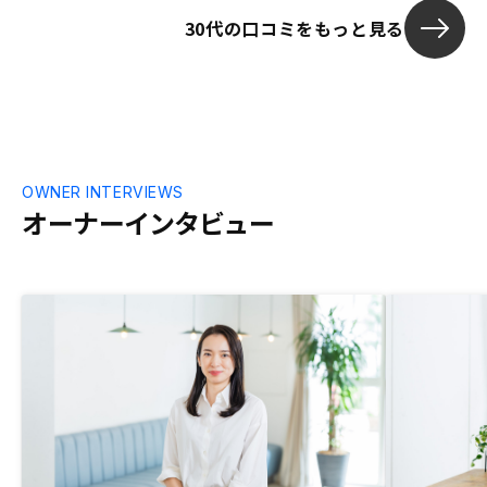
頼性の高い確実な資料を根拠に説明しても
30代の口コミをもっと見る
らえて理系の私も納得できましたし、希望
の物件が見つかるまで(正確には目移りし
て決められなかっただけですが(笑))、一緒
に探してもらえたのが、購入の決め手にな
りました。特に、シミュレーションが自分
でも作成できる点は他社にはない良さで、
わざわざ問い合わせなくても希望のキャッ
シュフロー条件を満たすのに必要な頭金の
OWNER INTERVIEWS
額や管理プランを自分で調べられて、とて
オーナーインタビュー
も満足しています。また好条件の物件があ
ればぜひ購入したいです。アプリで管理で
きるのはとても魅力的なのですが、不動産
も資産の一部なので、欲を言えば資産とし
て一元管理できると良いと思います。少な
くとも、使用している銀行の口座残高だけ
でも参照できるようにしてもらえると嬉し
いです。