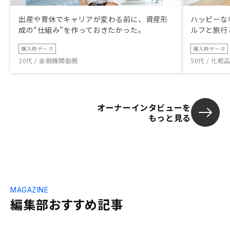
出産や育休でキャリアが変わる前に、資産形
ハッピーな
成の“仕組み”を作っておきたかった。
ルフと旅行
購入時データ
購入時データ
20代 / 金融機関勤務
50代 / 化
オーナーインタビューを
もっと見る
MAGAZINE
編集部おすすめ記事