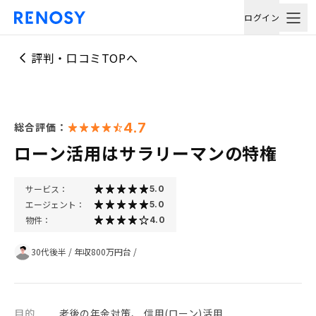
ログイン
評判・口コミTOPへ
4.7
総合評価：
ローン活用はサラリーマンの特権
サービス：
5.0
エージェント：
5.0
物件：
4.0
30代後半
/
年収800万円台
/
目的
老後の年金対策、 信用(ローン)活用