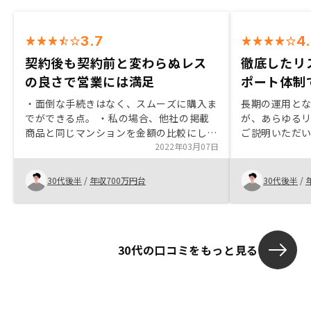
3.7
4
契約後も契約前と変わらぬレス
徹底したリ
の良さで営業には満足
ポート体制
・面倒な手続きはなく、スムーズに購入ま
長期の運用と
でができる点。 ・私の場合、他社の掲載
が、あらゆる
商品と同じマンションを金額の比較にして
ご説明いただ
ましたが、こちらが最上階、他社が中層階
2022年03月07日
一切無かった
なのに100万程度こちらが安かったです。
と感じました。
金額面で大変満足。ワンルーム以外も対応
も相談できる
30代後半
/
年収700万円台
30代後半
/
してほしい。
とに魅力を感
30代の口コミをもっと見る