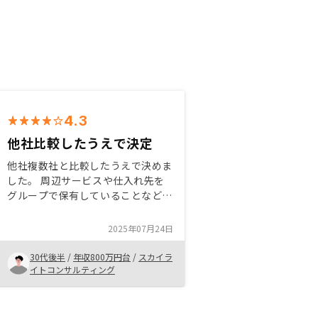
4.3
他社比較したうえで決定
他社複数社と比較したうえで決めま
した。 周辺サービスや仕入れ先を
グループで保有していることなど、
決め手として納得感のある会社であ
ったためRENOSYを選びました。
2025年07月24日
始めたばかりですが、今後数年が楽
しみです。
30代後半
/
年収800万円台
/
スカイラ
イトコンサルティング