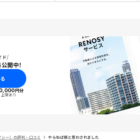
イド
料公開中！
みる
0,000
円分
・上限あり
リノシー）の評判・口コミ
やらねぱ損と思わされました