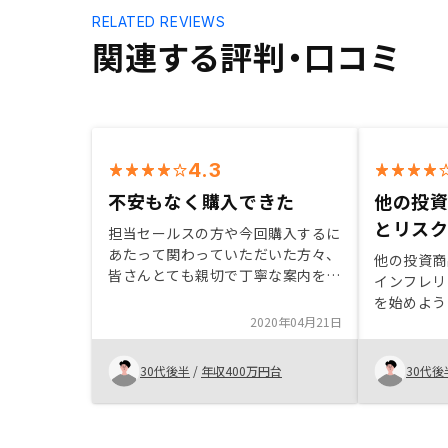
RELATED REVIEWS
関連する評判・口コミ
4.3
不安もなく購入できた
他の投
とリス
担当セールスの方や今回購入するに
あたって関わっていただいた方々、
他の投資商
皆さんとても親切で丁寧な案内をし
インフレリ
ていただけました。 またメリッ
を始めよう
ト・デメリットを確りと説明してい
2020年04月21日
RENOS
ただけましたので特に不安もなく今
毎月の支払
回購入する事ができました。
そうだった
30代後半
/
年収400万円台
30代後
リスクが許
分満足な契
す。アプリ