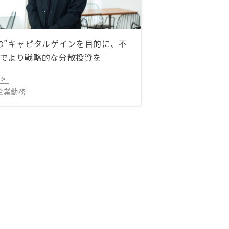
の”キャピタルゲインを目的に、不
でより戦略的な分散投資を
ータ
IT企業勤務