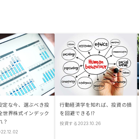
安定な今、選ぶべき投
行動経済学を知れば、投資の損
全世界株式インデック
を回避できる!?
れ？
投資する
2023.10.26
22.12.02