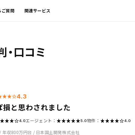
るご質問
関連サービス
判・口コミ
4.3
ぱ損と思わされました
エージェント：
物件：
4.0
5.0
4.0
/
年収800万円台
/
日本国土開発株式会社