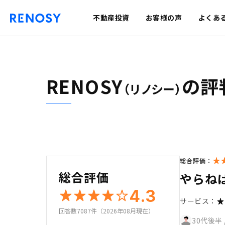
不動産投資
お客様の声
よくあ
RENOSY
の評
（リノシー）
総合評価：
総合評価
やらね
4.3
サービス：
回答数7087件（2026年08月現在）
30代後半