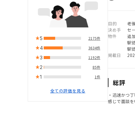
目的
老
決め手
セ
物件
追
5
2175件
駅徒
4
3634件
駅徒
掲載日
20
3
1192件
2
85件
1
1件
総評
全ての評価を見る
・迅速かつ丁
感じで面談を