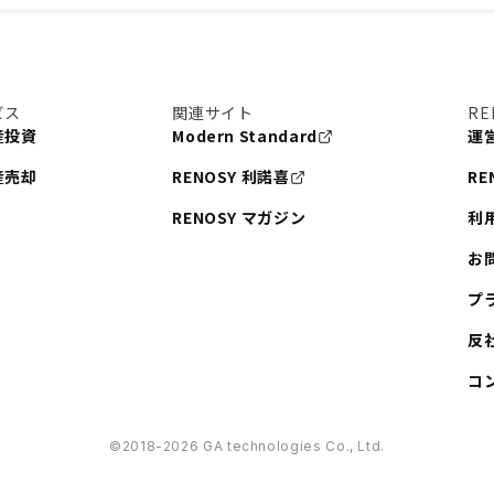
ビス
関連サイト
RE
産投資
Modern Standard
運
産売却
RENOSY 利諾喜
RE
RENOSY マガジン
利
お
プ
反
コ
©︎2018-2026 GA technologies Co., Ltd.