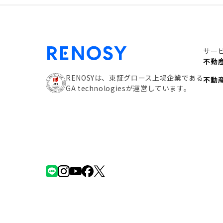
サー
不動
RENOSYは、東証グロース上場企業である
不動
GA technologiesが運営しています。