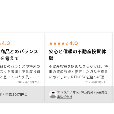
4.3
4.0
資商品とのバランス
安心と信頼の不動産投資体
クを考えて
験
品とのバランスや将来の
不動産投資を始めたきっかけは、将
スクを考慮し不動産投資
来の資産形成と安定した収益を得る
と思っていた矢先に、
ためでした。RENOSYを選んだ理由
Yのサービスを知りました。
2022年07月26日
は、物件選定の質の高さやサポート
2025年03月24日
いが想定よりも安く済み
の充実度、デジタル完結型の手続き
30代後半
/
年収800万円台
/
jx金属商
ことや、説明いただいた
が魅力的だったからです。初心者で
半
/
年収1300万円台
事株式会社
容範囲内でしたので、充
も安心して始められる点が特におす
約が出来たと感じていま
すめです。かさ友人紹介の押し売り
等によるアフターケアも
が気になる