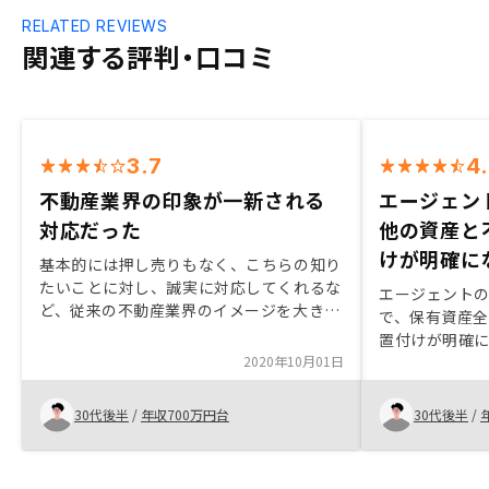
RELATED REVIEWS
関連する評判・口コミ
3.7
4
不動産業界の印象が一新される
エージェン
対応だった
他の資産と
けが明確に
基本的には押し売りもなく、こちらの知り
たいことに対し、誠実に対応してくれるな
エージェント
ど、従来の不動産業界のイメージを大きく
で、保有資産
変える印象を受けた。アプリの起動方法の
置付けが明確
ほか、引き渡し時等、節目節目での重要な
2020年10月01日
動産投資する
連絡が抜けてる気がする。
から。会社に
手続き等を税
30代後半
/
年収700万円台
30代後半
/
あるが、管理
であれば、今
と思う。