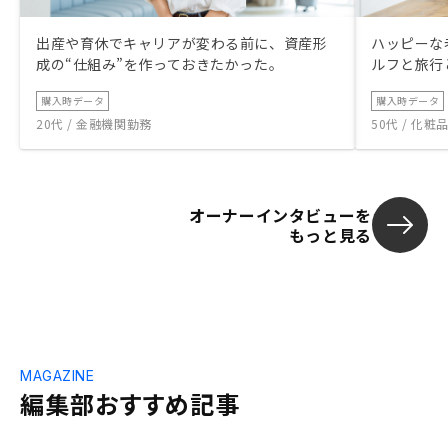
出産や育休でキャリアが変わる前に、資産形
ハッピーな
成の“仕組み”を作っておきたかった。
ルフと旅行
購入時データ
購入時データ
20代 / 金融機関勤務
50代 / 化
オーナーインタビューを
もっと見る
MAGAZINE
編集部おすすめ記事