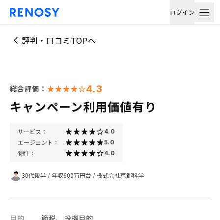
ログイン
評判・口コミTOPへ
4.3
総合評価：
キャンペーン利用価値有り
サービス：
4.0
エージェント：
5.0
物件：
4.0
30代後半
/
年収600万円台
/
株式会社京都科学
目的
節税、 投機目的