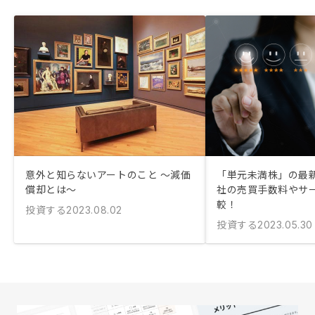
意外と知らないアートのこと 〜減価
「単元未満株」の最
償却とは〜
社の売買手数料やサ
較！
投資する
2023.08.02
投資する
2023.05.30