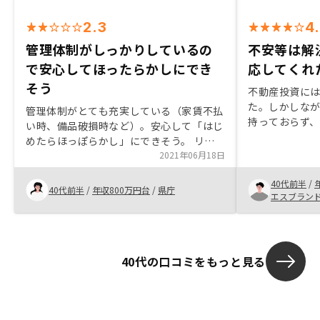
2.3
4
管理体制がしっかりしているの
不安等は解
で安心してほったらかしにでき
応してくれ
そう
不動産投資に
た。しかしな
管理体制がとても充実している（家賃不払
持っておらず
い時、備品破損時など）。安心して「はじ
す。 RENOS
めたらほっぽらかし」にできそう。 リノ
は、他社さん
ベなど商品価値を上げる系列会社があり、
2021年06月18日
まが、リモー
資産価値減対策ができると感じる営業担当
明いただいた
40代前半
/
がとにかく契約を急いでいる感じがした。
40代前半
/
年収800万円台
/
県庁
た。 不動産投
エスブラン
管理サービスがいいから契約しようと思っ
れからのサポ
ているのに、担当の性急な態度が、何かこ
す。 その点に
ちらに不利なことがあるのをごまかしてい
約しましたの
るのではと不安を呼び、契約を躊躇してし
トを心掛けて
40代の口コミをもっと見る
まう。 面談中に物件を見せられ、その場
す。
で決断を求められるのが苦痛。資料をもら
って一人でじっくり検討したい。すぐ決ま
ってしまうにしても、関係資料をもらって