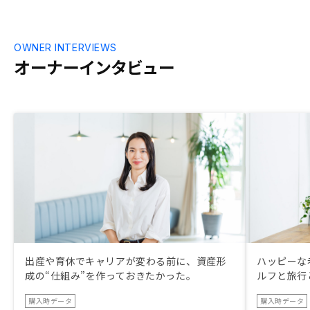
翌日締め切りで結論を伝えるくらいの余裕
はあるはずでは？ それをしないのは、メ
ンタルテクニックを使った訪問販売やセミ
ナー販売、押し売りのやり口と同じに感
OWNER INTERVIEWS
じ、不信感をもつ。
オーナーインタビュー
出産や育休でキャリアが変わる前に、資産形
ハッピーな
成の“仕組み”を作っておきたかった。
ルフと旅行
購入時データ
購入時データ